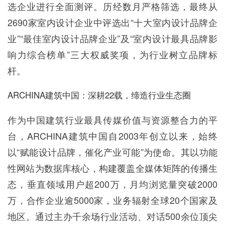
企业招聘
选企业进行全面测评。历经数月严格筛选，最终从
2690家室内设计企业中评选出“十大室内设计品牌企
企业会员
业”“最佳室内设计品牌企业”及“室内设计最具品牌影
关于投稿
响力综合榜单”三大权威奖项，为行业树立品牌标
广告投放
杆。
关于我们
ARCHINA建筑中国：深耕22载，缔造行业生态圈
联系我们
作为中国建筑行业最具传媒价值与资源整合力的平
台，ARCHINA建筑中国自2003年创立以来，始终
以“赋能设计品牌，催化产业可能”为使命。其以功能
性网站为数据库核心，构建覆盖全媒体矩阵的传播生
态，垂直领域用户超200万，月均浏览量突破2000
万，合作企业逾5000家，业务辐射全球20个国家及
地区。通过主办千余场行业活动、对话500余位顶尖