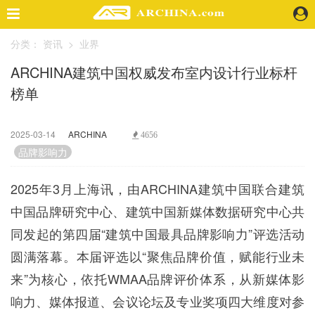
分类：
资讯
>
业界
精选案例
ARCHINA建筑中国权威发布室内设计行业标杆
建 筑
榜单
景 观
室 内
视 频
2025-03-14
ARCHINA
4656
品牌影响力
头条资讯
2025年3月上海讯，由ARCHINA建筑中国联合建筑
业 界
中国品牌研究中心、建筑中国新媒体数据研究中心共
机 构
人 物
同发起的第四届“建筑中国最具品牌影响力”评选活动
地 产
圆满落幕。本届评选以“聚焦品牌价值，赋能行业未
快速搜索
来”为核心，依托WMAA品牌评价体系，从新媒体影
响力、媒体报道、会议论坛及专业奖项四大维度对参