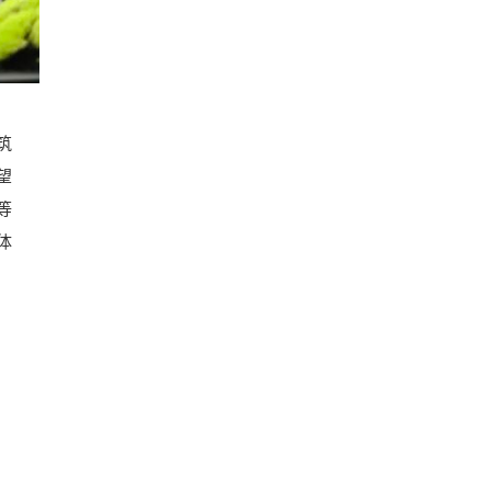
筑
望
等
体