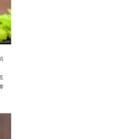
机
互
零