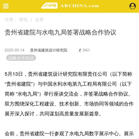
分类：
资讯
>
业界
精选案例
贵州省建院与水电九局签署战略合作协议
建 筑
景 观
室 内
2025-05-14
贵州省建筑设计研究院
3963
视 频
战略合作协议
5月13日，贵州省建筑设计研究院有限责任公司（以下简称
头条资讯
“贵州省建院”）与中国水利水电第九工程局有限公司（以下
业 界
简称 “水电九局”）举行座谈交流会，并签署战略合作协议。
机 构
人 物
双方围绕深化工程建设、技术创新、市场协同等领域的合作
地 产
展开深入探讨，共同谋划高质量发展新篇章。
快速搜索
会前，贵州省建院一行参观了水电九局数字展示中心。展示