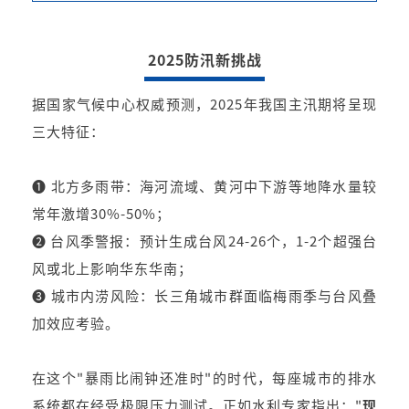
️2025防汛新挑战
据国家气候中心权威预测，2025年我国主汛期将呈现
三大特征：
❶ 北方多雨带：海河流域、黄河中下游等地降水量较
常年激增30%-50%；
❷ 台风季警报：预计生成台风24-26个，1-2个超强台
风或北上影响华东华南；
❸ 城市内涝风险：长三角城市群面临梅雨季与台风叠
加效应考验。
在这个"暴雨比闹钟还准时"的时代，每座城市的排水
系统都在经受极限压力测试。正如水利专家指出："
现