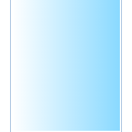
供
了
坚
实
保
障
用
科
技
筑
牢
生
命
防
线