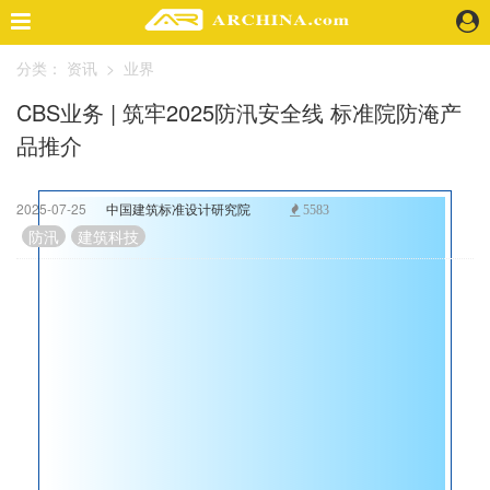
分类：
资讯
>
业界
精选案例
CBS业务 | 筑牢2025防汛安全线 标准院防淹产
建 筑
品推介
景 观
室 内
视 频
2025-07-25
中国建筑标准设计研究院
5583
根
防汛
建筑科技
据
头条资讯
国
业 界
家
机 构
气
人 物
候
地 产
中
快速搜索
心
最