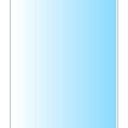
工
程
中
推
广
应
用
实
现
了
有
效
防
止
暴
雨