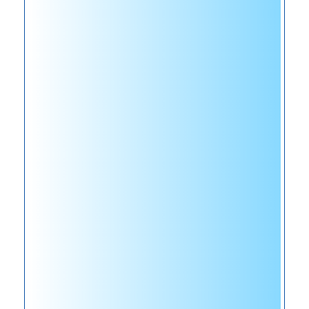
充
分
发
挥
科
研
创
新
能
力
研
发
了
一
系
列