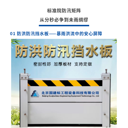
标准院防汛矩阵
从分秒必争到未雨绸缪
01 防洪防汛挡水板——暴雨洪流中的安心屏障