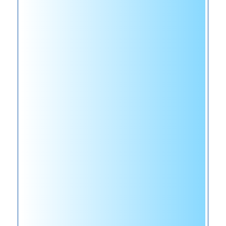
失
和
人
员
伤
亡
为
城
市
的
可
持
续
发
展
提