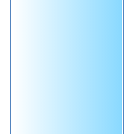
最
可
靠
的
战
友
中
国
建
筑
标
准
设
计
研
究