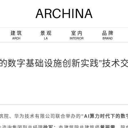
建 筑
景 观
室 内
品 牌
ARCH
LA
INTERIOR
BRAND
代下的数字基础设施创新实践”技术
筑院、华为技术有限公司联合举办的
“AI算力时代下的数
计咨询集团副总经理
徐军；
市建筑院总建筑师
曾丽雯
，院