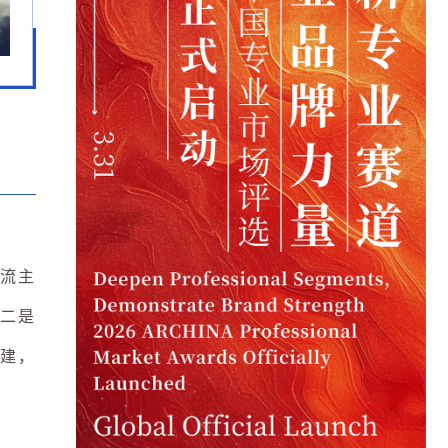
流主
二是
建，