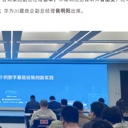
；
华为川藏政企副总经理
侯明阳
出席。