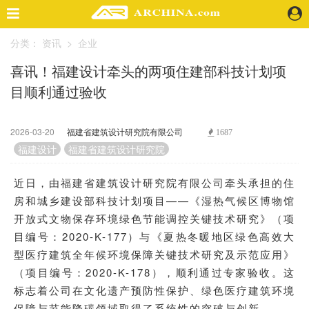
分类：
资讯
>
企业
精选案例
喜讯！福建设计牵头的两项住建部科技计划项
建 筑
目顺利通过验收
景 观
室 内
视 频
2026-03-20
福建省建筑设计研究院有限公司
1687
福建设计
福建省建筑设计研究院
头条资讯
近日，由福建省建筑设计研究院有限公司牵头承担的住
业 界
房和城乡建设部科技计划项目——《湿热气候区博物馆
机 构
开放式文物保存环境绿色节能调控关键技术研究》（项
人 物
目编号：2020-K-177）与《夏热冬暖地区绿色高效大
地 产
型医疗建筑全年候环境保障关键技术研究及示范应用》
快速搜索
（项目编号：2020-K-178），顺利通过专家验收。这
标志着公司在文化遗产预防性保护、绿色医疗建筑环境
保障与节能降碳领域取得了系统性的突破与创新。