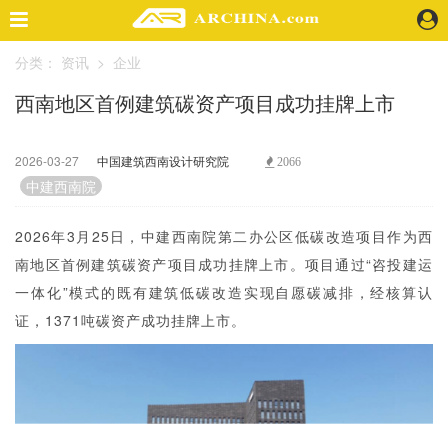
分类：
资讯
>
企业
精选案例
西南地区首例建筑碳资产项目成功挂牌上市
建 筑
景 观
室 内
2026-03-27
中国建筑西南设计研究院
2066
视 频
中建西南院
2026年3月25日，中建西南院第二办公区低碳改造项目作为西
头条资讯
南地区首例建筑碳资产项目成功挂牌上市。项目通过“咨投建运
业 界
一体化”模式的既有建筑低碳改造实现自愿碳减排，经核算认
机 构
证，1371吨碳资产成功挂牌上市。
人 物
地 产
快速搜索