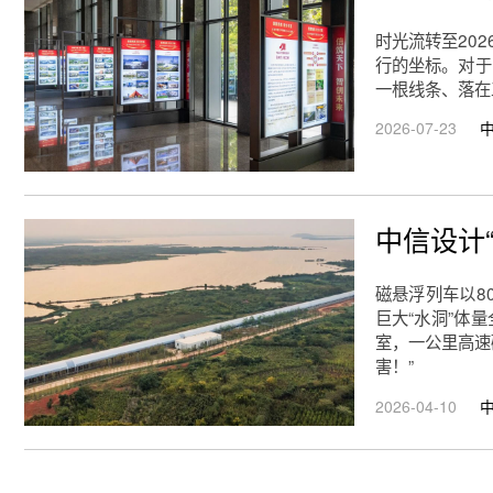
时光流转至20
行的坐标。对于
一根线条、落在
2026-07-23
中信设计
磁悬浮列车以8
巨大“水洞”体
室，一公里高速
害！”
2026-04-10