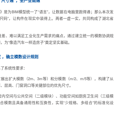
“尺寸通”，
全产业链通
则》是为BIM模型统一了“语言”，让数据在电脑里跑得通；那么本次发
尺码”，让构件在现实中装得上。两者一虚一实，共同构成了湖北省
性差、难以满足工业化生产需求的痛点，通过建立统一的模数协调规
，为“像造汽车一样造房子”奠定坚实基础。
 ，
确立模数设计规则
出了系统性要求：
扩展出扩大模数（2m、3m等）和分模数（m/2、m/5等），构建了从
深、层高、门窗洞口等关键部位的优先尺寸。
套内空间与公共空间（二级模块）、功能空间如厨房卫生间（三级模
合模数且具备通用性和互换性，实现“少规格、多组合”的标准化设