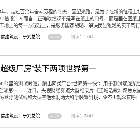
26年，走过百余年奋斗历程的今天，回望来路，是为了在新的征程上
中信设计人而言，正确政绩观不是写在纸上的口号，而是画在图纸
工地上的每一方混凝土，是服务国家战略、解决民生难题的实干笃行
中信建筑设计研究总院
阅读：1744
中信建筑
“超级厂房”装下两项世界第一
00公里的测试时速，跑出同类平台“世界第一快”；用于测试螺旋桨
量全球第一……近日，央视财经频道大型纪录片《江城浩歌》聚焦东
磁悬浮测试线和大型空泡水洞两大科学装置出镜，令不少观众直呼：
中信建筑设计研究总院
阅读：2447
中信建筑