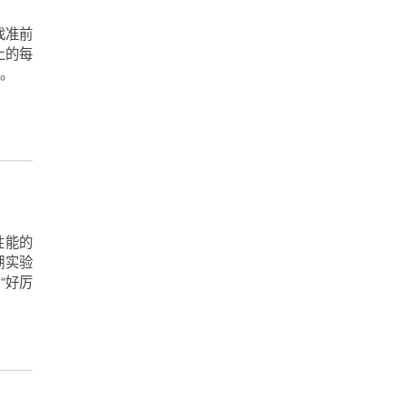
找准前
上的每
。
性能的
湖实验
“好厉