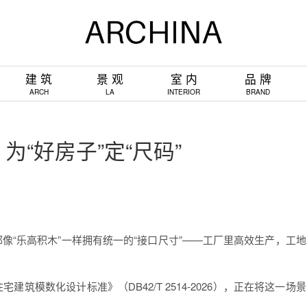
建 筑
景 观
室 内
品 牌
ARCH
LA
INTERIOR
BRAND
“好房子”定“尺码”
像“乐高积木”一样拥有统一的“接口尺寸”——工厂里高效生产，工地
模数化设计标准》（DB42/T 2514-2026），正在将这一场景