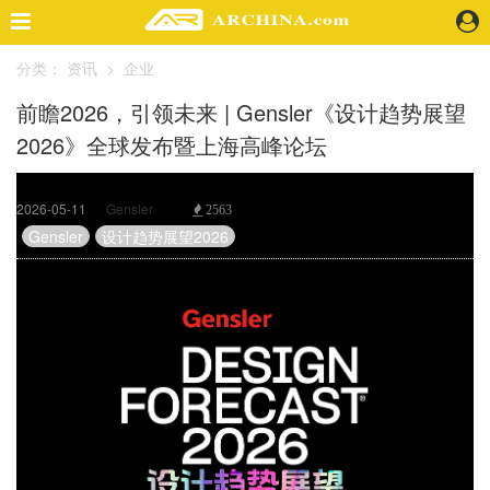
分类：
资讯
>
企业
精选案例
前瞻2026，引领未来 | Gensler《设计趋势展望
建 筑
2026》全球发布暨上海高峰论坛
景 观
室 内
视 频
2026-05-11
Gensler
2563
Gensler
设计趋势展望2026
头条资讯
业 界
机 构
人 物
地 产
快速搜索