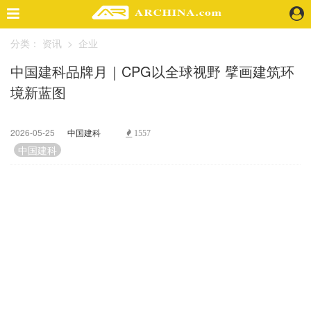
分类：
资讯
>
企业
精选案例
中国建科品牌月｜CPG以全球视野 擘画建筑环
建 筑
境新蓝图
景 观
室 内
视 频
2026-05-25
中国建科
1557
中国建科
头条资讯
业 界
机 构
人 物
地 产
快速搜索