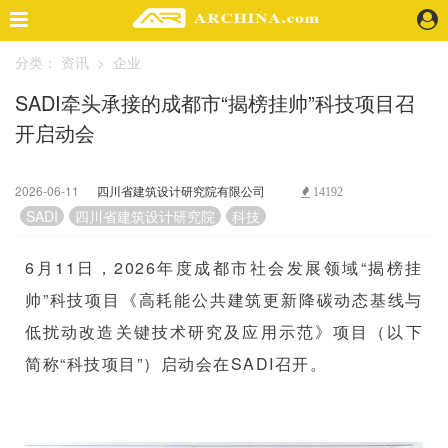
分类：
资讯
>
企业
精选案例
SADI牵头承接的成都市“揭榜挂帅”科技项目召
建 筑
开启动会
景 观
室 内
视 频
2026-06-11
四川省建筑设计研究院有限公司
14192
SADI
四川省建筑设计研究院
科技
头条资讯
6月11日，2026年度成都市社会发展领域“揭榜挂
业 界
帅”科技项目《高耗能公共建筑更新降碳动态基线与
机 构
人 物
低扰动改造关键技术研究及应用示范》项目（以下
地 产
简称“科技项目”）启动会在SADI召开。
快速搜索