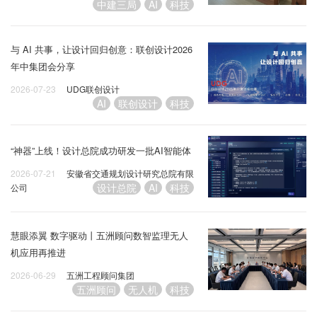
中建三局
AI
科技
与 AI 共事，让设计回归创意：联创设计2026
年中集团会分享
2026-07-23
UDG联创设计
AI
联创设计
科技
“神器”上线！设计总院成功研发一批AI智能体
2026-07-21
安徽省交通规划设计研究总院有限
设计总院
AI
科技
公司
慧眼添翼 数字驱动丨五洲顾问数智监理无人
机应用再推进
2026-06-29
五洲工程顾问集团
五洲顾问
无人机
科技