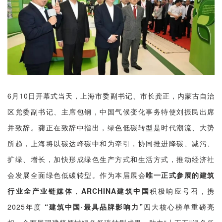
企业招聘
企业会员
关于投稿
广告投放
关于我们
6月10日开幕式当天，上海市委副书记、市长龚正，内蒙古自治
联系我们
区党委副书记、主席包钢，中国气候变化事务特使刘振民出席
并致辞。
龚正在致辞中指出，绿色低碳转型是时代潮流、大势
所趋，上海将以碳达峰碳中和为牵引，协同推进降碳、减污、
扩绿、增长，加快形成绿色生产方式和生活方式，推动经济社
会发展全面绿色低碳转型。作为本届展会
唯一正式参展的建筑
行业全产业链媒体
，
ARCHINA建筑中国
积极响应号召，携
2025年度
“建筑中国·最具品牌影响力”
四大核心榜单重磅亮