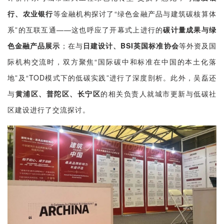
行、农业银行
等金融机构探讨了“绿色金融产品与建筑碳核算体
系”的互联互通——这也呼应了开幕式上进行的
碳计量成果与绿
色金融产品展示
；在与
日建设计、BSI英国标准协会
等外资及国
际机构交流时，双方聚焦“国际碳中和标准在中国的本土化落
地”及“TOD模式下的低碳实践”进行了深度剖析。此外，吴磊还
与
黄浦区、普陀区、长宁区
的相关负责人就城市更新与低碳社
区建设进行了交流探讨。