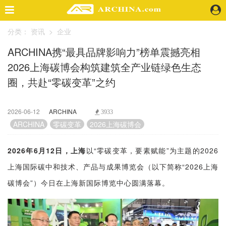
分类：
资讯
>
企业
精选案例
ARCHINA携“最具品牌影响力”榜单震撼亮相
建 筑
2026上海碳博会构筑建筑全产业链绿色生态
景 观
室 内
圈，共赴“零碳变革”之约
视 频
2026-06-12
ARCHINA
3933
ARCHINA
零碳变革
2026上海碳博会
头条资讯
业 界
2026年6月12日，上海
以“零碳变革，要素赋能”为主题的2026
机 构
人 物
上海国际碳中和技术、产品与成果博览会（以下简称“2026上海
地 产
碳博会”）今日在上海新国际博览中心圆满落幕。
快速搜索