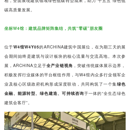
相，全面展现建筑领域绿色低碳转型成果，助力“十五五”绿色低
碳高质量发展。
坐标W4馆：建筑品牌矩阵集结，共筑“零碳”朋友圈
位于
W4馆W4Y05
的ARCHINA建筑中国展位，在为期三天的展
会期间始终是建筑与设计板块的核心流量与交流高地。本次参
展，ARCHINA立足于
全产业链视角
，突破传统媒体展示边界，
积极发挥行业媒体的平台枢纽作用，与W4馆内众多行业领军企
业及核心区级政府机构形成深度联动，共同构筑了一个集
绿色
金融、能源转型、绿色建造、可持续咨询
于一体的“全生态绿色
建筑会客厅”。