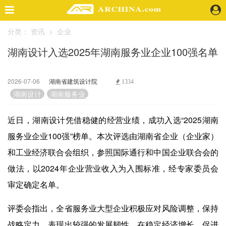
分类：
资讯
>
企业
精选案例
湖南设计入选2025年湖南服务业企业100强名单
建 筑
景 观
室 内
2026-07-06
湖南省建筑设计院
1334
视 频
湖南设计
湖南服务业
近日，湖南设计凭借稳健的经营业绩，成功入选“2025湖南
头条资讯
服务业企业100强”榜单。本次评选由湖南省企业（企业家）
业 界
和工业经济联合会组织，参照国际通行和中国企业联合会的
机 构
人 物
做法，以2024年企业营业收入为入围标准，经专家委员会
地 产
审定确定名单。
快速搜索
评委会指出，全省服务业大型企业积极应对风险调整，保持
战略定力，表现出较强的发展韧性，在稳定经济增长、促进