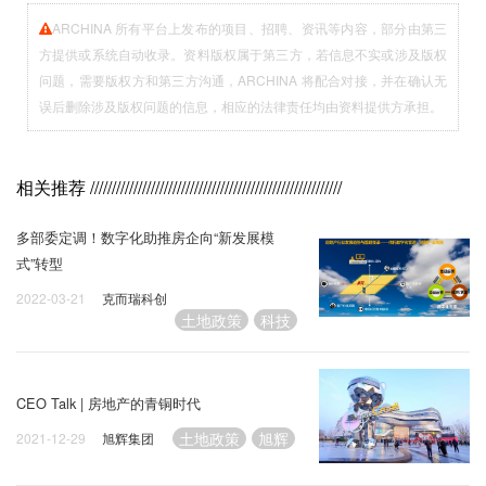
ARCHINA 所有平台上发布的项目、招聘、资讯等内容，部分由第三
方提供或系统自动收录。资料版权属于第三方，若信息不实或涉及版权
问题，需要版权方和第三方沟通，ARCHINA 将配合对接，并在确认无
误后删除涉及版权问题的信息，相应的法律责任均由资料提供方承担。
相关推荐
//////////////////////////////////////////////////////////
多部委定调！数字化助推房企向“新发展模
式”转型
2022-03-21
克而瑞科创
土地政策
科技
CEO Talk | 房地产的青铜时代
土地政策
旭辉
2021-12-29
旭辉集团