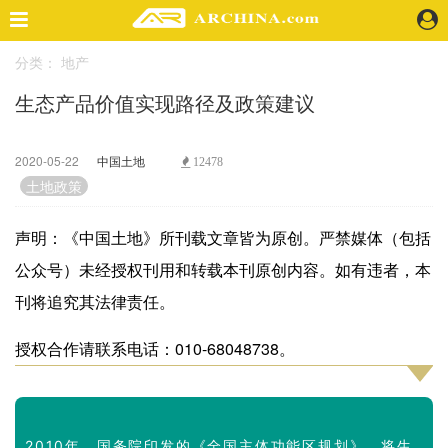
分类：
地产
精选案例
生态产品价值实现路径及政策建议
建 筑
景 观
室 内
2020-05-22
中国土地
12478
视 频
土地政策
声明：《中国土地》所刊载文章皆为原创。严禁媒体（包括
头条资讯
公众号）未经授权刊用和转载本刊原创内容。如有违者，本
业 界
刊将追究其法律责任。
机 构
人 物
授权合作请联系电话：010-68048738。
地 产
快速搜索
2010年，国务院印发的《全国主体功能区规划》，将生