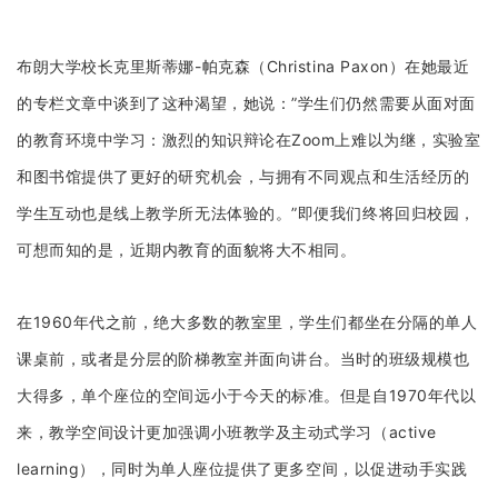
企业招聘
布朗大学校长克里斯蒂娜-帕克森（Christina Paxon）在她最近
企业会员
关于投稿
的专栏文章中谈到了这种渴望，她说：”学生们仍然需要从面对面
广告投放
的教育环境中学习：激烈的知识辩论在Zoom上难以为继，实验室
和图书馆提供了更好的研究机会，与拥有不同观点和生活经历的
关于我们
学生互动也是线上教学所无法体验的。”即便我们终将回归校园，
联系我们
可想而知的是，近期内教育的面貌将大不相同。
在1960年代之前，绝大多数的教室里，学生们都坐在分隔的单人
课桌前，或者是分层的阶梯教室并面向讲台。当时的班级规模也
大得多，单个座位的空间远小于今天的标准。但是自1970年代以
来，教学空间设计更加强调小班教学及主动式学习（active
learning），同时为单人座位提供了更多空间，以促进动手实践