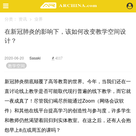
分类：
资讯
>
业界
精选案例
在新冠肺炎的影响下，该如何改变教学空间设
建 筑
计？
景 观
室 内
视 频
2020-06-20
Sasaki
4117
教学空间
头条资讯
新冠肺炎彻底颠覆了高等教育的世界。今年，当我们还在一
业 界
直讨论线上教学是否可能取代现行普遍的线下教学，而它就
机 构
人 物
一夜成真了！尽管我们竭尽所能通过Zoom（网络会议软
地 产
件）和其他在线平台提高学习的创造性与参与度，许多学生
快速搜索
和教师仍然渴望着回归到实体教室。在这之后，还有人会抱
怨早上8点或周五的课吗？