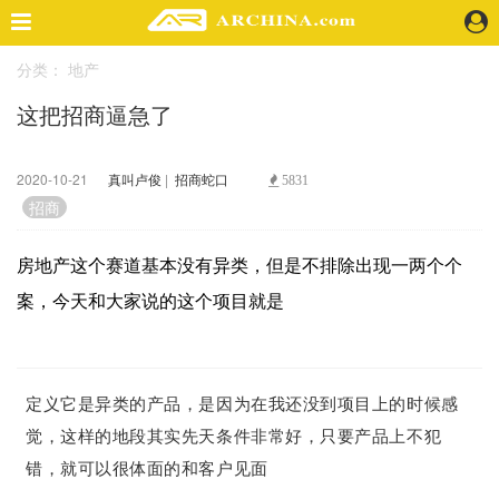
分类：
地产
精选案例
这把招商逼急了
建 筑
景 观
室 内
2020-10-21
真叫卢俊
|
招商蛇口
5831
视 频
招商
房地产这个赛道基本没有异类，但是不排除出现一两个个
头条资讯
案，今天和大家说的这个项目就是
业 界
机 构
人 物
地 产
定义它是异类的产品，是因为在我还没到项目上的时候感
快速搜索
觉，这样的地段其实先天条件非常好，只要产品上不犯
错，就可以很体面的和客户见面