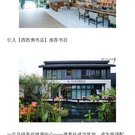
引入【西西弗书店】推荐书目
一个
乌镇美伦
健康中心——
康养社
成功落地，
成为
最强配