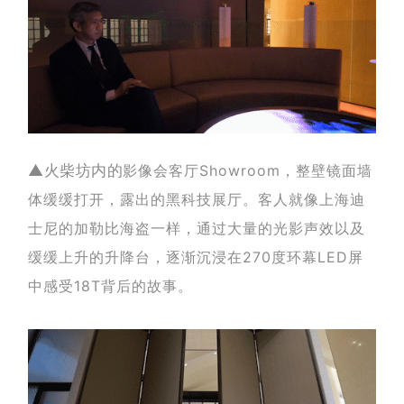
▲火柴坊内的
影像会客
厅Showroom
，整壁镜面墙
体缓缓打开，露出的黑科技展厅。客人就像上海迪
士尼的加勒比海盗一样，通过大量的光影声效以及
缓缓上升的升降台，逐渐沉浸在270度环幕LED屏
中感受18T背后的故事。