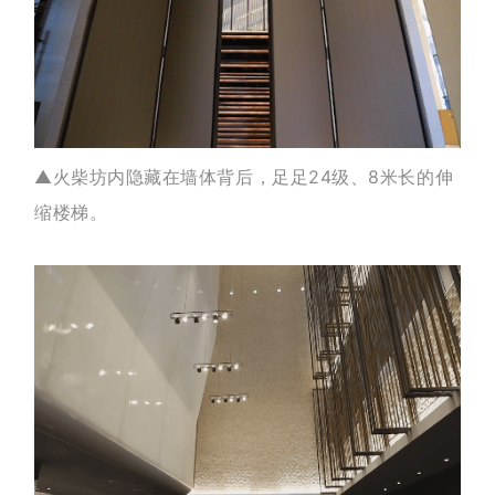
▲火柴坊内隐藏在墙体背后，足足24级、8米长的伸
缩楼梯。