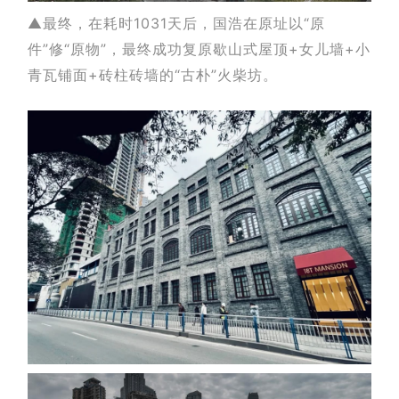
▲最终，在耗时1031天后，国浩在原址以“原
件”修“原物”，最终成功复原歇山式屋顶+女儿墙+小
青瓦铺面+砖柱砖墙的“古朴”火柴坊。