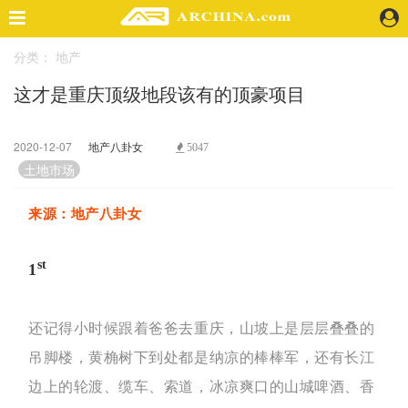
分类：
地产
精选案例
这才是重庆顶级地段该有的顶豪项目
建 筑
景 观
室 内
2020-12-07
地产八卦女
5047
视 频
土地市场
来源：地产八卦女
头条资讯
业 界
st
1
机 构
人 物
地 产
还记得小时候跟着爸爸去重庆，山坡上是
层层叠叠的
快速搜索
吊脚楼，黄桷树下到处都是纳凉的棒棒军，还有长江
边上的轮渡、缆车、索道，冰凉爽口的山城啤酒、香