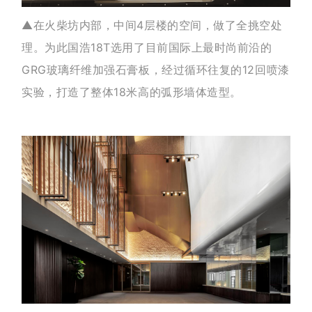
▲
在火柴坊内部，中间4层楼的空间，做了全挑空处
理。为此国浩18T选用了目前国际上最时尚前沿的
GRG玻璃纤维加强石膏板，
经过循环往复的12回喷漆
实验，
打造了整体18米高的弧形墙体造型。