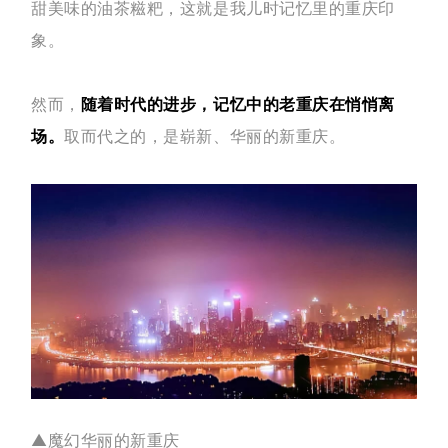
企业招聘
甜美味的油茶糍粑，这就是我儿时记忆里的重庆印
象。
企业会员
关于投稿
然而，
随着时代的进步，记忆中的老重庆在悄悄离
广告投放
场。
取而代之的，是崭新、华丽的新重庆。
关于我们
联系我们
▲魔幻华丽的新重庆