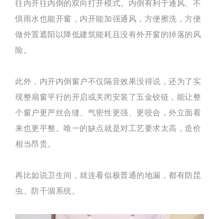
往内开往内倒的双向打开模式。内倒有利于通风、不
惧雨水也能开窗，内开能加强通风，方便擦洗，方便
做外置遮阳以降低建筑能耗且没有外开窗的掉落的风
险。
此外，内开内倒窗户不仅隔音效果没得说，还为了实
现整扇窗平行的开启或关闭安装了五金铰链，能让整
个窗户更严丝合缝、气密性更强、更咬合，外立面看
来也更平整。唯一的缺点就是对工艺要求太高，造价
相当昂贵。
再比如说卫生间，
就连看似极普通的地漏，都有防昆
虫、防干涸系统。