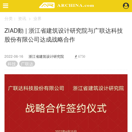
分类：
资讯
>
业界
精选案例
ZIAD動 | 浙江省建筑设计研究院与广联达科技
建 筑
股份有限公司达成战略合作
景 观
室 内
视 频
2022-06-16
浙江省建筑设计研究院
6750
科技
广联达
头条资讯
业 界
机 构
人 物
地 产
快速搜索