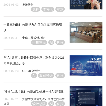
2026-08-03
奥雅股份
奥雅
李方悦
黄杰
中建三局设计总院举办AI智能体应用实操培
训
2026-07-31
中建三局设计总院
中建三局
AI
科技
与 AI 共事，让设计回归创意：联创设计2026
年中集团会分享
2026-07-23
UDG联创设计
AI
联创设计
科技
“神器”上线！设计总院成功研发一批AI智能体
2026-07-21
安徽省交通规划设计研究总院有限
设计总院
AI
科技
公司