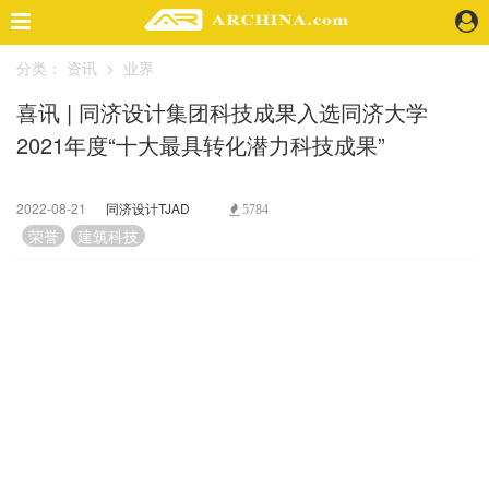
分类：
资讯
>
业界
精选案例
喜讯 | 同济设计集团科技成果入选同济大学
建 筑
2021年度“十大最具转化潜力科技成果”
景 观
室 内
视 频
2022-08-21
同济设计TJAD
5784
荣誉
建筑科技
头条资讯
业 界
机 构
人 物
地 产
快速搜索