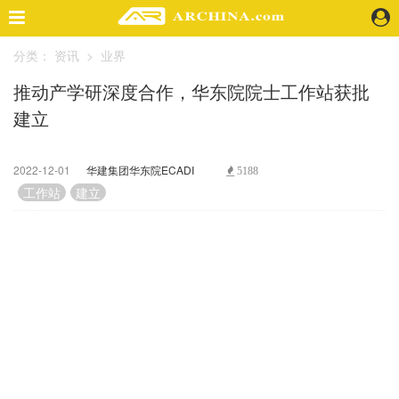
分类：
资讯
>
业界
精选案例
推动产学研深度合作，华东院院士工作站获批
建 筑
建立
景 观
室 内
视 频
2022-12-01
华建集团华东院ECADI
5188
工作站
建立
头条资讯
业 界
机 构
人 物
地 产
快速搜索