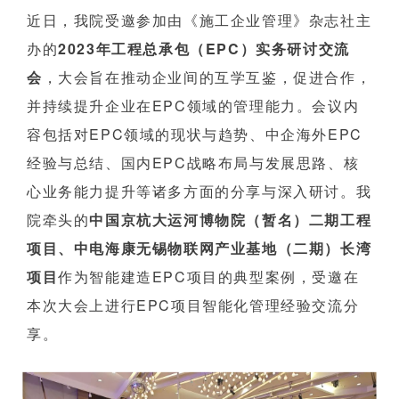
企业招聘
近日，我院受邀参加由《施工企业管理》杂志社主
办的
2023年工程总承包（EPC）实务研讨交流
企业会员
会
，大会旨在推动企业间的互学互鉴，促进合作，
关于投稿
并持续提升企业在EPC领域的管理能力。会议内
广告投放
容包括对EPC领域的现状与趋势、中企海外EPC
经验与总结、国内EPC战略布局与发展思路、核
关于我们
联系我们
心业务能力提升等诸多方面的分享与深入研讨。我
院牵头的
中国京杭大运河博物院（暂名）二期工程
项目、中电海康无锡物联网产业基地（二期）长湾
项目
作为智能建造EPC项目的典型案例，受邀在
本次大会上进行EPC项目智能化管理经验交流分
享。