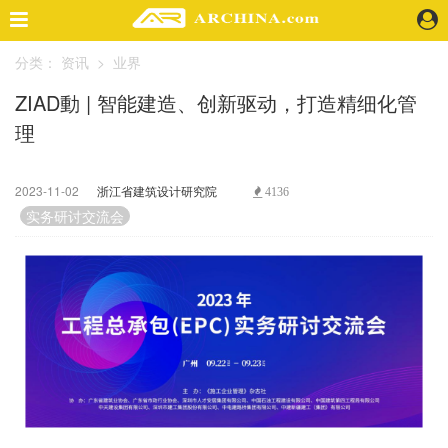
分类：
资讯
>
业界
精选案例
ZIAD動 | 智能建造、创新驱动，打造精细化管
建 筑
理
景 观
室 内
视 频
2023-11-02
浙江省建筑设计研究院
4136
实务研讨交流会
头条资讯
业 界
机 构
人 物
地 产
快速搜索