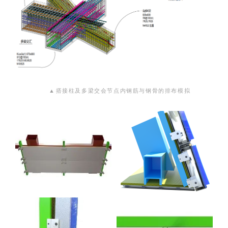
▲
搭接柱及多梁交会节点内钢筋与钢骨的排布模拟