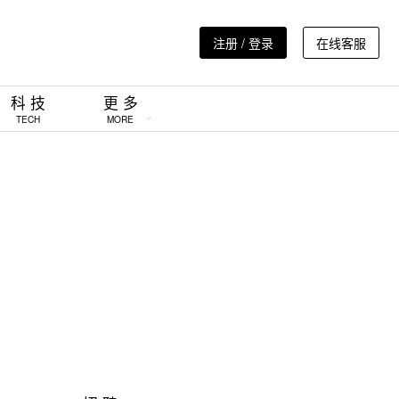
注册 / 登录
在线客服
科 技
更 多
TECH
MORE