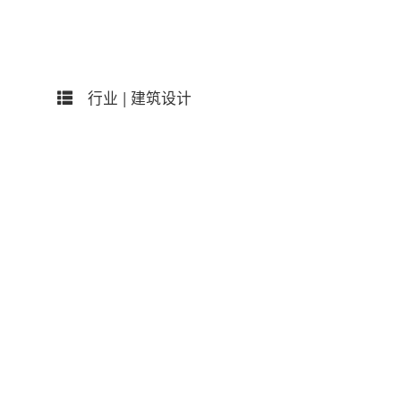
行业 |
建筑设计
属性 |
民营设计
电话 |
18983769082
在线留言
地址 |
中国 上海 黄浦区 华山路1520弄121号U-C