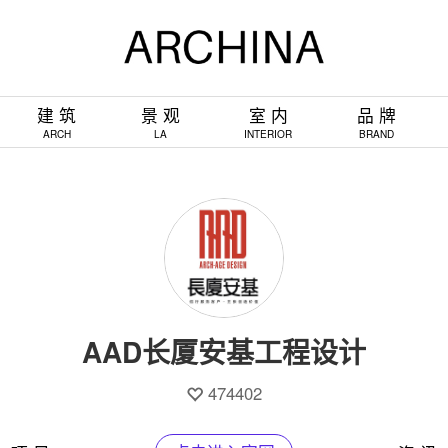
建 筑
景 观
室 内
品 牌
ARCH
LA
INTERIOR
BRAND
AAD长厦安基工程设计
474402