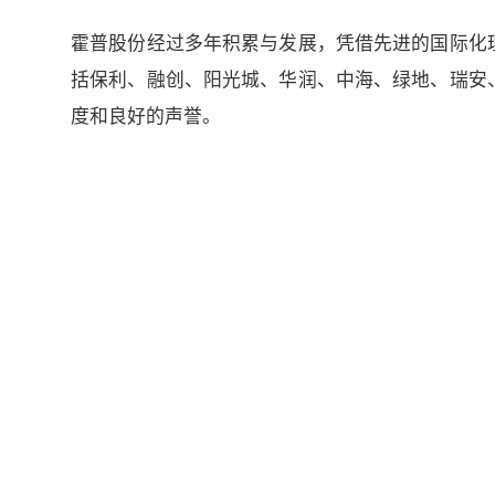
霍普股份经过多年积累与发展，凭借先进的国际化
括保利、融创、阳光城、华润、中海、绿地、瑞安
度和良好的声誉。
行业 |
建筑设计
属性 |
民营
电话 |
021-58783137
在线留言
地址 |
中国 上海 浦东新区 民生路3号滨江文化城