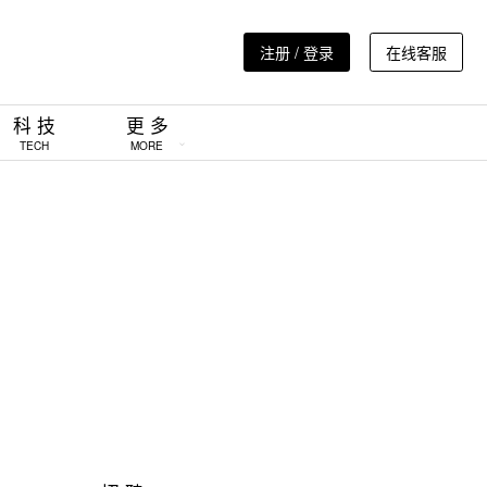
注册 / 登录
在线客服
科 技
更 多
TECH
MORE