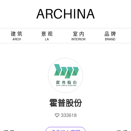
建 筑
景 观
室 内
品 牌
ARCH
LA
INTERIOR
BRAND
霍普股份
333618