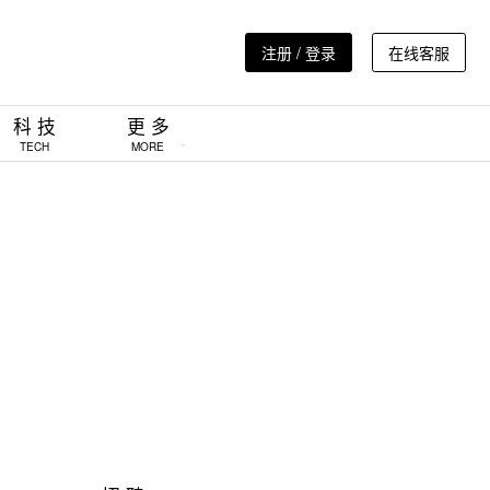
注册 / 登录
在线客服
科 技
更 多
TECH
MORE