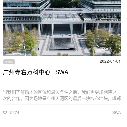
2022-04-01
商业景观
广州寺右万科中心 | SWA
当我们了解场地的区位和周边条件之后，我们也更加期待这一
次的合作。因为场地是广州天河区的最后一块核心地块，毗邻
着珠江还有临江绿地，赛龙舟的传统也是当地文化的重要组成
部分。这里与二沙岛隔江相望，在城市中央拥有一线江景，也
15274
SWA
可以遥望广州塔。不远处还有许多地标性的著名建筑，比如广
州大剧院和广州国际金融中心。我们也清清楚楚地记得业主对