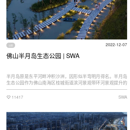
2022-12-07
公园
佛山半月岛生态公园 | SWA
半月岛原是东平河畔冲积沙洲，因形似半弯明月得名。半月岛
生态公园作为佛山南海区桂城街道滨河景观带环河景观提升的
一个节点，其中蕴含了所有亲水设计的特色，通过对于空间的
改造，创造了不同体验空间，拉近了城市与水的距离，为生活
11417
SWA
在平州水道周边的社区提供了更好的户外生活环境——实现了
与水的连接, 与历史的连接，与自然的连接以及与情景的连接。
SWA 休斯敦团队主导的这次设计，在原有的生态基础上，坚持
把其他结构均以柔和的手段体现，并隐于自然之中，不喧宾夺
主，将舞台还给自然。让人们在徜徉于半月岛的月半湾时重温