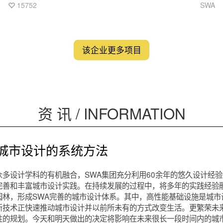
府，图书馆，青少年宫的城市中央主轴在这里以“湾区之声”深圳
15752
SWA
滨海演艺中心作为高潮收尾，将城市的活力与人气带入整个滨
海空间。演艺中心两侧各有一座大型商业综合体建筑，公园包
裹着建筑，创造出一个连续的绿色地毯。
该企业更多项目
资 讯 / INFORMATION
| 城市设计的系统方法
众多设计学科的有机融合，SWA集团充分利用60余年的悠久设计经
完善和丰富城市设计实践。在持续发展的过程中，将多年的实践经验
园林，形成SWA完善的城市设计体系。其中，高性能基础设施是城市
新技术正快速推动城市设计并以前所未有的方式改变生活。更繁荣未
性的规划。今天和明天做出的决定将影响在未来很长一段时间内的城