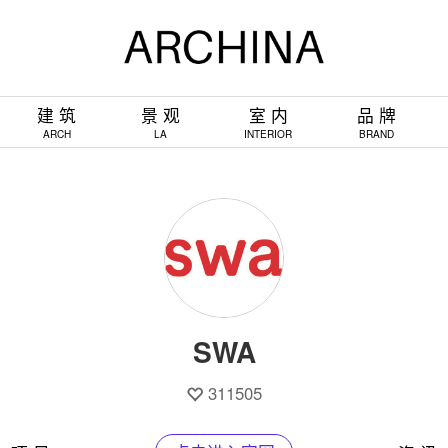
建 筑
景 观
室 内
品 牌
ARCH
LA
INTERIOR
BRAND
SWA
311505