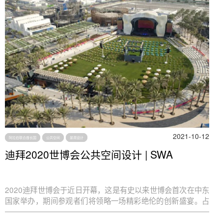
本场地的愿景——对场地景观国际化和本土化的双重需求。如
何在这样有限的场地内，将这两个看似不同的方向融合，也就
成为了我们的挑战之一。我们也一直坚持，以最简洁的空间和
景观体验，呈现具有场地特质的景观。我们深知越简单的设计
的背后，反而越需要更多的研究和协调。
2021-10-12
阿拉伯联合酋长国
公共空间
景观设计
迪拜2020世博会公共空间设计 | SWA
2020迪拜世博会于近日开幕，这是有史以来世博会首次在中东
国家举办，期间参观者们将领略一场精彩绝伦的创新盛宴。占
地面积约438公顷的世博园区蔚为壮观，容纳了来自近200个国