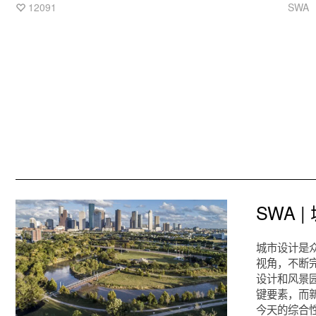
个被定位为广佛地区里功能完善、特色鲜明的城市森林公园，
12091
SWA
目标是成为与生态环境保护、海绵城市建设相结合的，具有山
地特色的城市公共景观，实现环境社会与经济效益的统一，为
广佛居民创造一个娱乐休闲的活动场地。
SWA 
城市设计是
视角，不断
设计和风景
键要素，而
今天的综合