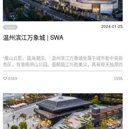
2024-01-25
商业综合体
温州滨江万象城 | SWA
“雁山云影，瓯海潮淙。” 温州滨江万象城坐落于城市新中央商
务区，背靠杨府山公园、面朝瓯江与胜美尖，具有得天独厚的
地理优势与景观资源。我们如何利用设计将这优越的场地条件
充分展现及升华、塑造独特的场地精神，并在网络消费与后疫
8369
SWA
情时代背景下塑造新的都市品质生活与消费文化，是本次设计
的重要课题。