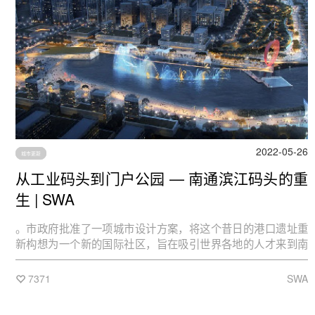
诗句中“淡烟疏柳媚晴滩”的惬意和“人间有味是清欢”那甜甜的幸
福。
2022-05-26
城市更新
从工业码头到门户公园 — 南通滨江码头的重
生 | SWA
。市政府批准了一项城市设计方案，将这个昔日的港口遗址重
新构想为一个新的国际社区，旨在吸引世界各地的人才来到南
通。为了实现这一目标，一条规划中的地铁线路将贯穿该地
块，将其与南通其他地区连接起来。从工业码头到门户公园，
7371
SWA
南通滨江码头这个规划项目荣获了2022年ASLA北加州分会的
分析与规划类的荣誉奖。