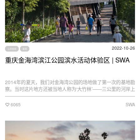
2022-10-26
公共空间
景观
重庆金海湾滨江公园滨水活动体验区 | SWA
2014年的夏天，我们对金海湾公园的场地做了第一次的基地勘
察。当时这片地方还被当地人称为‘大竹林’——三公里的河岸上
除了一丛丛的竹林与散落的田地，就是红色的粘土和几棵数得
过来的黄葛树。探勘一开始的短短的两三个小时，我们就感受
6065
SWA
到了重庆最炽热严酷的夏日。在这里，树荫是绝对的奢侈，一
丝两缕的风是续命的仙气。