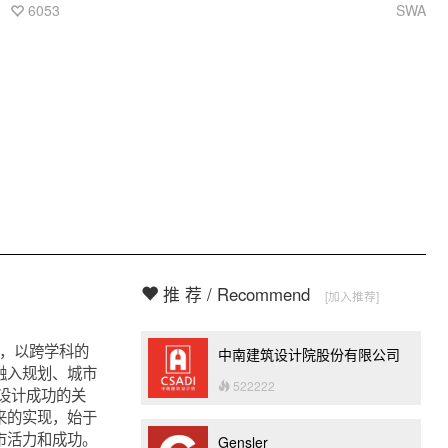
家的特色展馆。SWA Group对园区主要的公共开放空间进行了
6053
SWA
规划与设计。卓尔不群的广场、锦绣华丽的公园以及联结环道
等，在实用和诗意的平衡间全面实现了本次世博会场所营造的
雄心抱负。
推 荐 / Recommend
[加入推荐]
验，以跨学科的
中南建筑设计院股份有限公司
融入规划、城市
522222
设计成功的关
来的实现，始于
市活力和成功。
Gensler