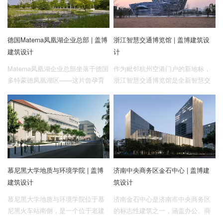
也是前瞻性设计理念与可持续发展
策略的集中体现。一片轻盈的曲面
屋顶是建筑的标志，它既似沙漠传
德国Materna凤凰湖企业总部 | 盖博
浙江智慧交通博览馆 | 盖博建筑设
说中的飞毯，又如传统市集的遮阳
建筑设计
计
篷，并集成太阳能烟囱与雨水收集
系统。在这里，自然遗产与科技不
Materna凤凰湖企业总部坐落于德国
作为毗邻杭州空港门户的新地标，
再割裂，而是以共生的方式面向未
多特蒙德凤凰湖区——这片曾孕育
浙江智慧交通博览馆是全新智慧交
来。
鲁尔区钢铁工业的土地上。建筑由
通产业园的核心建筑。受智慧交通
盖博建筑设计，以一个先锋的V形体
体系启发，博览馆以三圆交叠共
量融入场地。围合式布局创造出中
生、关联互补的建筑形态，实现了
央庭院，入口大厅的景观阶梯将自
跨专业、跨时间、跨空间的灵活展
然引入日常办公空间，而高效的能
览形式。这一项目不仅将“交通”这一
源策略也令这座大型建筑由表及
概念转化为建筑意象与表征，也有
里，真正实现绿色可持续。这座容
意以建筑场所激活业内对话，促进
慕尼黑大学地质与环境学院 | 盖博
济南中央商务区金石中心 | 盖博建
纳1800余名员工的总部不仅成为鲁
行业科研者与公众之间的交流。
建筑设计
筑设计
尔区规模最大的办公群，也标志着
工业遗产向数字未来的转型。
慕尼黑大学地质与环境学院位于慕
济南金石中心是济南市中央商务区
尼黑火车站南侧，是一个位于老建
的标志性建筑之一，涵盖办公、商
筑街区的新建项目。设计以U型体量
业和多功能大型会议等多种功能。