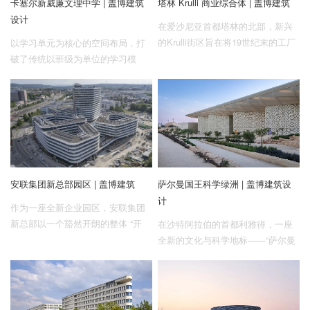
卡塞尔新威廉文理中学 | 盖博建筑
塔林 Krulli 商业综合体 | 盖博建筑
设计
​在爱沙尼亚首都塔林的北部，新兴
的Krulli街区旨在将19世纪末的工厂
以学习单元为核心的空间布局，打
遗址转变为融合办公、居住与文化
破了传统以班级为单位的学习模
的复合社区。
式，让师生在活力氛围中展开教
学；与此同时，连续景观将新旧建
筑自然连接，通过巧妙设计，实现
校园的整体新生。
萨尔曼国王科学绿洲 | 盖博建筑设
安联集团新总部园区 | 盖博建筑
计
作为一座全新企业园区，安联集团
新总部以一个豁然开朗的整体 “开
在沙特阿拉伯的首都利雅得，一座
放”之势，勾勒出人与自然融合、灵
全新的文化与科学地标——“萨尔曼
活高效的全新工作图景。
国王科学绿洲”正拔地而起。这是一
个融合教育、展览及商业等多元功
能的综合性项目，由盖博建筑事务
所设计，不仅是传播知识的殿堂，