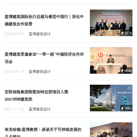
盖博建筑国际执行总裁马睿思中国行 | 深化中
德建筑合作前景
2025-04-07
盖博建筑设计
2878
盖博建筑受邀参加“一带一路”中德经济合作对
话会
2022-09-15
盖博建筑设计
6049
安联保险集团斯图加特总部项目入围
2021BIM建筑奖
2021-11-22
盖博建筑设计
5885
埃克哈德•盖博教授：谈谈关于可持续发展的
几点想法