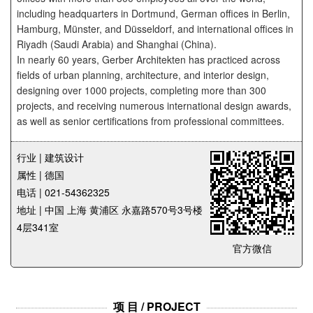
企业招聘
including headquarters in Dortmund, German offices in Berlin,
Hamburg, Münster, and Düsseldorf, and international offices in
Riyadh (Saudi Arabia) and Shanghai (China).
企业会员
In nearly 60 years, Gerber Architekten has practiced across
关于投稿
fields of urban planning, architecture, and interior design,
广告投放
designing over 1000 projects, completing more than 300
projects, and receiving numerous international design awards,
as well as senior certifications from professional committees.
关于我们
联系我们
行业 | 建筑设计
属性 | 德国
电话 | 021-54362325
地址 | 中国 上海 黄浦区 永嘉路570号3号楼
4层341室
官方微信
项 目 / PROJECT