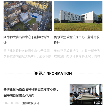
缝合街区间隙，并通过“内凹”造型打
整个建筑由一高一低两座塔楼和一
开街区边界，形成开放展示前厅，
座局部架空的裙楼组成，围绕中央
强调开放性和社会交流，并彰显地
庭院而建。设计以“灵岩藏玉”为理
质与环境学院特色。建筑内部以精
念，创造出质朴而精美的建筑形
细的布局满足公共性和专业性的需
象，并形成开放友好的公共空间，
求，同时注重可持续性，以高效能
同时结合一实一虚的立面处理，营
阿德勒大街能源中心 | 盖博建筑设
奥尔登堡成瘾治疗中心 | 盖博建筑
源系统和灵活空间设计助力学院的
造出内外有别的城市界面，寓意“君
计
设计
未来发展。
子怀瑾，胸藏锦绣”。
盖博建筑设计的能源中心位于德国
奥尔登堡成瘾治疗中心是一所专为
多特蒙德阿德勒大街8号，是该市践
成瘾治疗而设计的专科医院，同时
行新热能概念所建的三座能源中心
也是当地工业遗址城市更新的代表
之一。设计高效利用狭窄的场地，
项目之一。设计从功能空间和和景
巧借周围建筑的形态和材料元素，
观院落的关系出发，以清晰结构塑
资 讯 / INFORMATION
以一种新的语言塑造了一个极具金
造可高效运行的医疗空间，并结
属质感的半拱形结构，将建筑和谐
合“自然疗愈”的理念，以自然环境助
地融入城市景观中。
力舒适惬意的治疗过程。
盖博建筑与海南省设计研究院深度交流，共
探海南自贸港合作意向
2025-08-06
盖博建筑设计
2252