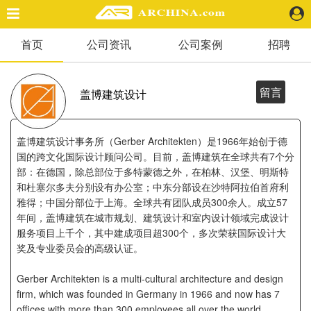
首页
公司资讯
公司案例
招聘
精选案例
建 筑
景 观
留言
盖博建筑设计
室 内
视 频
盖博建筑设计事务所（Gerber Architekten）是1966年始创于德
国的跨文化国际设计顾问公司。目前，盖博建筑在全球共有7个分
部：在德国，除总部位于多特蒙德之外，在柏林、汉堡、明斯特
头条资讯
和杜塞尔多夫分别设有办公室；中东分部设在沙特阿拉伯首府利
业 界
雅得；中国分部位于上海。全球共有团队成员300余人。成立57
机 构
年间，盖博建筑在城市规划、建筑设计和室内设计领域完成设计
人 物
服务项目上千个，其中建成项目超300个，多次荣获国际设计大
地 产
奖及专业委员会的高级认证。
快速搜索
Gerber Architekten is a multi-cultural architecture and design
firm, which was founded in Germany in 1966 and now has 7
offices with more than 300 employees all over the world,