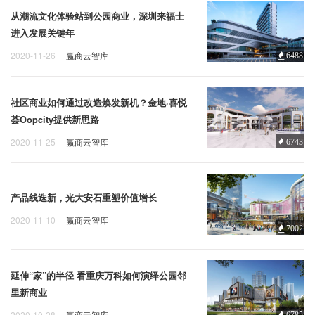
从潮流文化体验站到公园商业，深圳来福士
进入发展关键年
2020-11-26
赢商云智库
6488
社区商业如何通过改造焕发新机？金地·喜悦
荟Oopcity提供新思路
2020-11-25
赢商云智库
6743
产品线迭新，光大安石重塑价值增长
2020-11-10
赢商云智库
7002
延伸“家”的半径 看重庆万科如何演绎公园邻
里新商业
2020-10-28
赢商云智库
6785