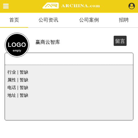
首页
公司资讯
公司案例
招聘
精选案例
建 筑
景 观
留言
赢商云智库
室 内
视 频
行业 | 暂缺
头条资讯
属性 | 暂缺
业 界
电话 | 暂缺
机 构
地址 | 暂缺
人 物
地 产
快速搜索