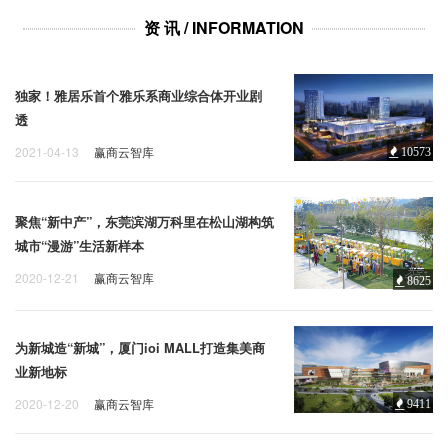
企业招聘
资 讯 / INFORMATION
企业会员
关于投稿
独家！雅居乐首个雅乐系商业综合体开业剧
广告投放
透
2021-04-13
赢商云智库
10573
关于我们
联系我们
聚焦“新中产”，东莞滨湖万科里在松山湖构筑
城市“漫游”生活新样本
2020-12-21
赢商云智库
8625
为新城造“新城”，厦门ioi MALL打造集美商
业新地标
2020-12-20
赢商云智库
9411