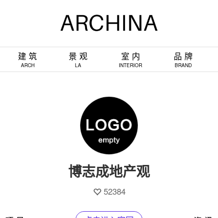
建 筑
景 观
室 内
品 牌
ARCH
LA
INTERIOR
BRAND
博志成地产观
52384