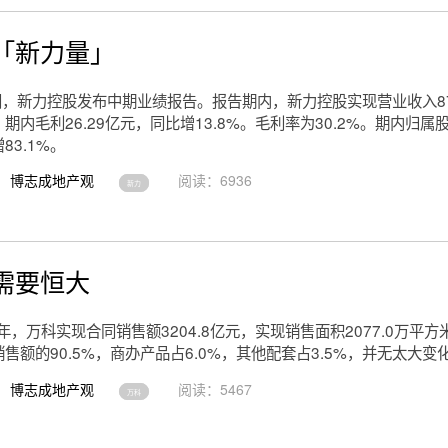
「新力量」
间，新力控股发布中期业绩报告。报告期内，新力控股实现营业收入87
。期内毛利26.29亿元，同比增13.8%。毛利率为30.2%。期内归属股
83.1%。
博志成地产观
阅读：6936
新力
需要恒大
半年，万科实现合同销售额3204.8亿元，实现销售面积2077.0万平
售额的90.5%，商办产品占6.0%，其他配套占3.5%，并无太大变
博志成地产观
阅读：5467
万科