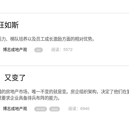
狂如斯
活力、梯队培养以及员工成长激励方面的相对优势。
博志成地产观
阅读：5572
恒大
，又变了
谲的房地产市场，唯一不变的就是变。房企组织架构，决定了他们在
就要求企业具备排兵布阵的能力。
博志成地产观
阅读：6940
地产市场
碧桂园