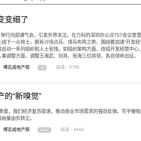
变变细了
3日举行内部通气会，引发外界关注。在万科的深圳办公点707会议室
上线下一众将士，颇有沙场点兵、排兵布阵之势，围绕着加速“开发经
将启动一系列组织和人士安排。如组织架构方面，改组开发经营中心
人事调整方面，调整王海武、刘肖、张海三位将领，各自领命出征。
博志成地产观
阅读：9788
万科
产的“新嗅觉”
第三季度，我们经济复苏提速，推动商业市场需求的强劲反弹。写字楼
吸纳量由负转正。
博志成地产观
阅读：4444
商业地产