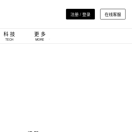
注册 / 登录
在线客服
科 技
更 多
TECH
MORE