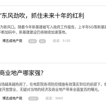
建”东风劲吹，抓住未来十年的红利
已成为新风口。随着今年新基建被写入政府工作报告，上半年5G等新基
不断加码中，新基建建设仍将继续加速落地。
博志成地产观
阅读：5120
新基建
科技
0年商业地产哪家强？
商场越来越热闹了，在电影院各项防控措施有效落实到位的前提下，
恢复开放营业，无疑对当地的经济及商业地产带来全面复苏的曙光。
博志成地产观
阅读：5683
商业地产