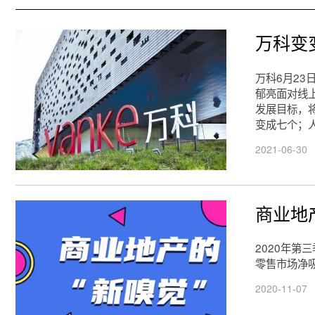
万科变
万科6月2
郁亮面对线
发展目标，
变成七个；
2021-06-30
商业地
2020年
零售市场净
2020-11-07