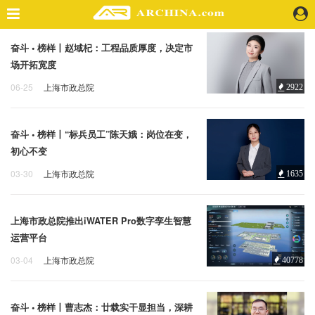
奋斗 • 榜样丨赵域杞：工程品质厚度，决定市
精选案例
场开拓宽度
建 筑
06-25
上海市政总院
2922
景 观
上海市政总院
赵域杞
室 内
视 频
奋斗 • 榜样丨“标兵员工”陈天娥：岗位在变，
初心不变
头条资讯
03-30
上海市政总院
1635
上海市政总院
陈天娥
业 界
机 构
上海市政总院推出iWATER Pro数字孪生智慧
人 物
运营平台
地 产
03-04
上海市政总院
40778
快速搜索
上海市政总院
科技
奋斗 • 榜样丨曹志杰：廿载实干显担当，深耕