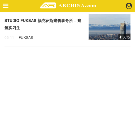
STUDIO FUKSAS 福克萨斯建筑事务所 – 建
精选案例
筑实习生
建 筑
05-11
FUKSAS
6075
景 观
STUDIO FUKSAS
室 内
福克萨斯建筑事务所
建筑实习生
视 频
头条资讯
业 界
机 构
人 物
地 产
快速搜索