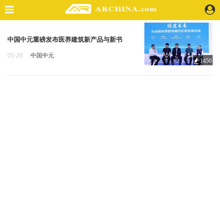
精选案例
中国中元重磅发布医养建筑新产品与新书
建 筑
05-26
中国中元
1450
景 观
中国中元
李海欣
许海涛
室 内
视 频
头条资讯
业 界
机 构
人 物
地 产
快速搜索