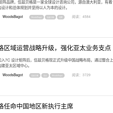
计矩阵品牌，伍兹贝格是一家全球设计咨询公司，源自澳大利亚，有着1
内设计和总体规划并坚持以人为本的设计。
WoodsBagot
阅读：4584
WoodsBagot
伍兹贝格
招聘
格区域运营战略升级，强化亚太业务支点
加入7C 设计矩阵后，伍兹贝格现正式升级中国战略布局，通过整合
构建亚太区域中心。
WoodsBagot
阅读：3729
伍兹贝格
亚太
WoodsBagot
格任命中国地区新执行主席