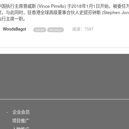
执行主席普威斯 (Vince Pirrello) 于2018年1月1日开始，被
，与此同时，驻香港全球高级董事合伙人史提芬钟斯 (Stephen Jone
执行主席一职。
WoodsBagot
阅读：7597
伍兹贝格
WoodsBagot
-
企业会员
项目推广
人物推广