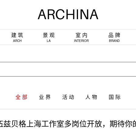
建 筑
景 观
室 内
品 牌
ARCH
LA
INTERIOR
BRAND
全 部
业 界
活 动
人 物
国 际
| 伍兹贝格上海工作室多岗位开放，期待你