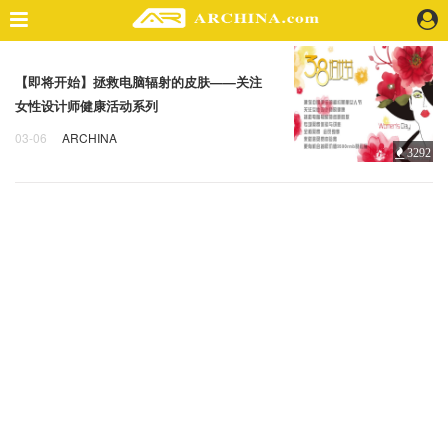
精选案例
【即将开始】拯救电脑辐射的皮肤——关注
建 筑
女性设计师健康活动系列
景 观
03-06
ARCHINA
室 内
3292
即将开始
拯救
电脑
视 频
头条资讯
业 界
机 构
人 物
地 产
快速搜索