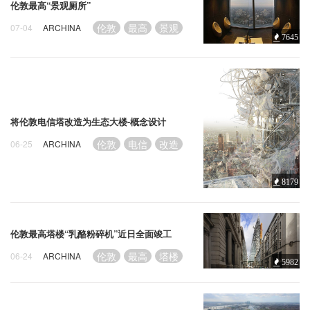
企业招聘
伦敦最高“景观厕所”
伦敦
最高
景观
07-04
ARCHINA
7645
企业会员
关于投稿
广告投放
将伦敦电信塔改造为生态大楼-概念设计
关于我们
伦敦
电信
改造
06-25
ARCHINA
联系我们
8179
伦敦最高塔楼“乳酪粉碎机”近日全面竣工
伦敦
最高
塔楼
06-24
ARCHINA
5982