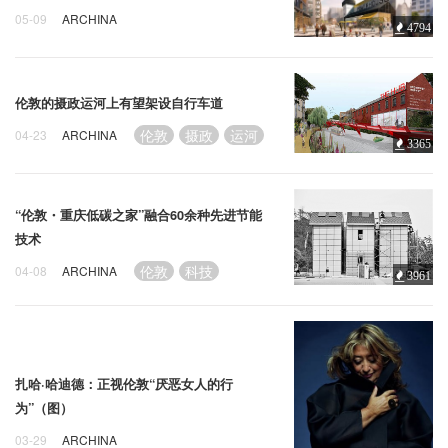
05-09
ARCHINA
4794
AHMM
设计
伦敦
伦敦的摄政运河上有望架设自行车道
伦敦
摄政
运河
04-23
ARCHINA
3365
“伦敦・重庆低碳之家”融合60余种先进节能
技术
伦敦
科技
04-08
ARCHINA
3961
扎哈·哈迪德：正视伦敦“厌恶女人的行
为”（图）
03-29
ARCHINA