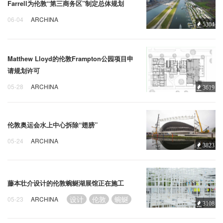
Farrell为伦敦“第三商务区”制定总体规划
06-04
ARCHINA
5304
Farrell
伦敦
第三
Matthew Lloyd的伦敦Frampton公园项目申
请规划许可
05-28
ARCHINA
3619
Matthew
Lloyd
伦敦
伦敦奥运会水上中心拆除“翅膀”
05-24
ARCHINA
3823
伦敦
奥运会
水上
藤本壮介设计的伦敦蜿蜒湖展馆正在施工
设计
伦敦
蜿蜒
05-23
ARCHINA
3108