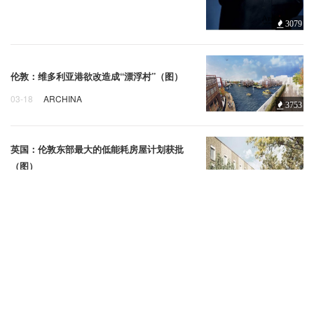
扎哈·哈迪德
正视
伦敦
3079
伦敦：维多利亚港欲改造成“漂浮村”（图）
03-18
ARCHINA
3753
伦敦
维多利亚港
漂浮村
英国：伦敦东部最大的低能耗房屋计划获批
（图）
伦敦
低能耗房屋
2443
03-13
ARCHINA
伦敦：“对讲机大厦”的钢架建成（组图）
伦敦
对讲机大厦
01-08
ARCHINA
4752
1
2
下一页