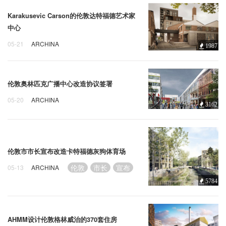
Karakusevic Carson的伦敦达特福德艺术家
中心
05-21
ARCHINA
1987
Karakusevic
Carson
伦敦
伦敦奥林匹克广播中心改造协议签署
05-20
ARCHINA
3162
伦敦
奥林匹克
广播
伦敦市市长宣布改造卡特福德灰狗体育场
伦敦
市长
宣布
05-13
ARCHINA
5784
AHMM设计伦敦格林威治的370套住房