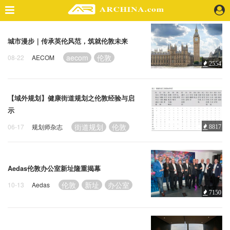
精选案例
城市漫步｜传承英伦风范，筑就伦敦未来
建 筑
aecom
伦敦
08-22
AECOM
2554
景 观
室 内
视 频
【域外规划】健康街道规划之伦敦经验与启
示
头条资讯
街道规划
伦敦
06-17
规划师杂志
8817
业 界
机 构
人 物
Aedas伦敦办公室新址隆重揭幕
地 产
伦敦
新址
办公室
10-13
Aedas
7150
快速搜索