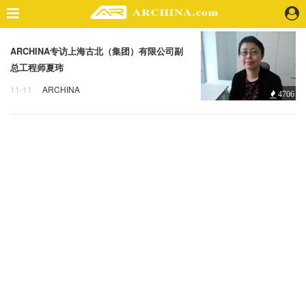
精选案例
ARCHINA专访上海古北（集团）有限公司副
总工程师夏玮
建 筑
景 观
11-11
ARCHINA
4706
ARCHINA专访
古北集团
室 内
城市综合体
视 频
头条资讯
业 界
机 构
人 物
地 产
快速搜索