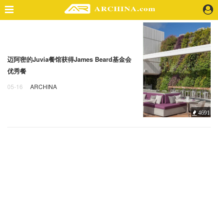
精选案例
建 筑
迈阿密的Juvia餐馆获得James Beard基金会
景 观
优秀餐
室 内
05-16
ARCHINA
视 频
迈阿密
Juvia
餐馆
4691
头条资讯
业 界
机 构
人 物
地 产
快速搜索