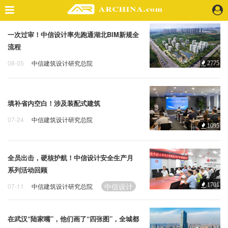
一次过审！中信设计率先跑通湖北BIM新规全
精选案例
流程
建 筑
08-05
中信建筑设计研究总院
2775
景 观
中信设计
BIM
室 内
视 频
填补省内空白！涉及装配式建筑
07-24
中信建筑设计研究总院
头条资讯
1095
中信设计
技术交流会
业 界
机 构
全员出击，硬核护航！中信设计安全生产月
人 物
系列活动回顾
地 产
中信设计
1701
07-11
中信建筑设计研究总院
快速搜索
在武汉“陆家嘴”，他们画了“四张图”，全城都