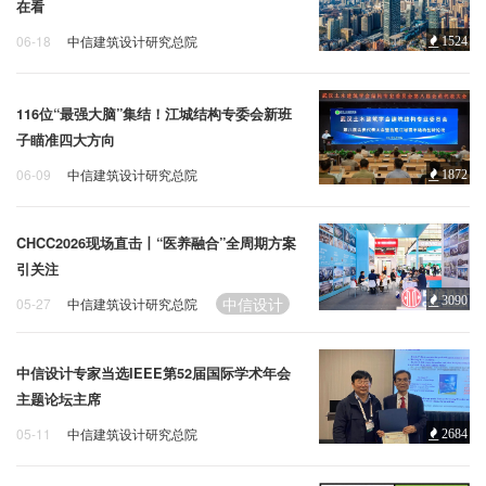
企业招聘
在看
06-18
中信建筑设计研究总院
1524
中信设计
武汉企业
企业会员
关于投稿
116位“最强大脑”集结！江城结构专委会新班
广告投放
子瞄准四大方向
06-09
中信建筑设计研究总院
1872
中信设计
江城结构专委会
关于我们
联系我们
CHCC2026现场直击丨“医养融合”全周期方案
引关注
中信设计
3090
05-27
中信建筑设计研究总院
中信设计专家当选IEEE第52届国际学术年会
主题论坛主席
05-11
中信建筑设计研究总院
2684
李蔚
中信设计