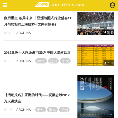
疫后重生 破局未来 丨亚洲装配式行业盛会11
精选案例
月与您相约上海虹桥~(文内有惊喜)
建 筑
08-12
ARCHINA
5449
景 观
亚洲
装配式行业
盛会
室 内
视 频
2012亚洲十大超级豪宅出炉 中国大陆占四席
2012
亚洲
十大
09-29
ARCHINA
7019
头条资讯
业 界
机 构
人 物
地 产
【活动报名】亚洲的时代——安藤忠雄2012
快速搜索
万人讲演会
活动
报名
亚洲
03-06
ARCHINA