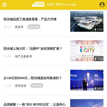
精选案例
阳光城品质工程成效显著，产品力升维
建 筑
阳光城
05-13
莫老爷
6391
景 观
室 内
视 频
阳光城上海大区：“品牌IP”如何深耕扩展？
04-08
地产总裁参考
头条资讯
7234
土地市场
阳光城
业 界
机 构
从100亿到2000亿，阳光城是如何炼成的？
人 物
地 产
阳光城
11-18
涛哥杂谈
6452
快速搜索
品质赋新 | 一座“BIG MORE社区”，让温州心