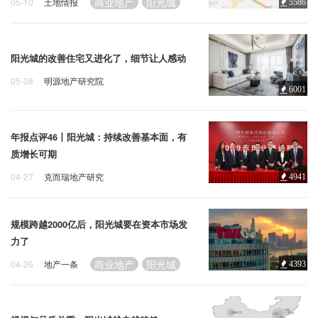
商业地产
阳光城
05-10
土地情报
5586
阳光城的改善住宅又进化了，细节让人感动
05-08
明源地产研究院
6001
住宅地产
阳光城
年报点评46丨阳光城：持续改善基本面，有
质增长可期
04-27
克而瑞地产研究
4941
商业地产
阳光城
规模跨越2000亿后，阳光城要在资本市场发
力了
商业地产
阳光城
04-26
地产一条
4393