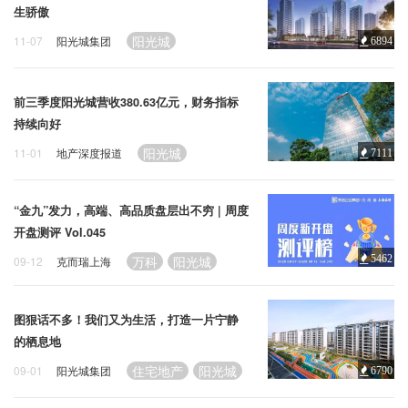
企业招聘
生骄傲
阳光城
11-07
阳光城集团
6894
企业会员
关于投稿
前三季度阳光城营收380.63亿元，财务指标
广告投放
持续向好
阳光城
11-01
地产深度报道
7111
关于我们
联系我们
“金九”发力，高端、高品质盘层出不穷 | 周度
开盘测评 Vol.045
万科
阳光城
5462
09-12
克而瑞上海
图狠话不多！我们又为生活，打造一片宁静
的栖息地
住宅地产
阳光城
09-01
阳光城集团
6790