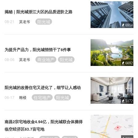
揭秘 | 阳光城浙江大区的品质进阶之路
阳光城
08-21
莫老爷
6914
为提升产品力，阳光城悄悄干了6件事
商业地产
阳光城
08-06
莫老爷
6692
阳光城的改善住宅又进化了，细节让人感动
住宅地产
阳光城
06-17
雕楼
5172
南昌2宗宅地收金4.94亿，阳光城联合体摘得
临空经济区63.7亩宅地