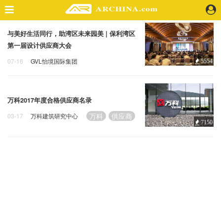
与美好生活同行，助湾区未来园美 | 保利湾区
精选案例
第一届设计供应商大会
建 筑
07-16
GVL怡境国际集团
5554
景 观
第一届
供应商
盛会
室 内
视 频
万科2017年度合格供应商名录
万科
供应商
03-17
万科建筑研究中心
头条资讯
7150
业 界
机 构
人 物
地 产
快速搜索