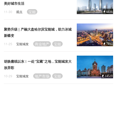
企业招聘
美好城市生活
宝能
11-30
观点
6836
企业会员
关于投稿
聚势升级 | 产融大盘哈尔滨宝能城，助力冰城
广告投放
新蝶变
商业地产
宝能
11-25
宝能城发
7813
关于我们
联系我们
胡焕庸线以东︱一处“宝藏”之地，宝能城发大
放异彩
地产市场
宝能
10-29
宝能城发
14529