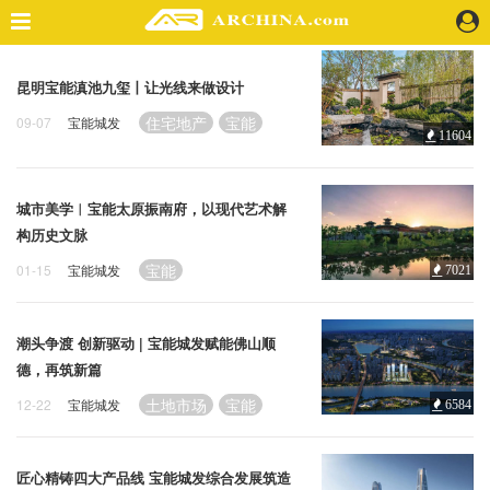
精选案例
昆明宝能滇池九玺丨让光线来做设计
建 筑
住宅地产
宝能
09-07
宝能城发
11604
景 观
室 内
视 频
城市美学︱宝能太原振南府，以现代艺术解
构历史文脉
头条资讯
宝能
01-15
宝能城发
7021
业 界
机 构
潮头争渡 创新驱动 | 宝能城发赋能佛山顺
人 物
德，再筑新篇
地 产
土地市场
宝能
12-22
宝能城发
6584
快速搜索
匠心精铸四大产品线 宝能城发综合发展筑造