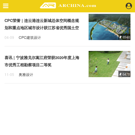
CPC荣誉 | 连云港连云新城总体空间概念规
精选案例
划和重点地区城市设计获江苏省优秀国土空
建 筑
间规划（城乡规划）奖二等奖
04-09
CPC建筑设计
8940
景 观
CPC荣誉
二等奖
室 内
视 频
喜讯 | 宁波雅戈尔嵩江府荣获2020年度上海
市优秀工程勘察项目二等奖
头条资讯
11-05
奥雅设计
6478
二等奖
上海优秀工程勘察项目
业 界
奥雅
机 构
人 物
地 产
快速搜索