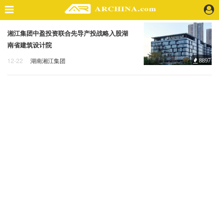
湘江集团中盈投资联合先导产投战略入股湖
精选案例
南省建筑设计院
建 筑
12-22
湖南湘江集团
8897
景 观
投资
入股
资本
室 内
视 频
头条资讯
业 界
机 构
人 物
地 产
快速搜索