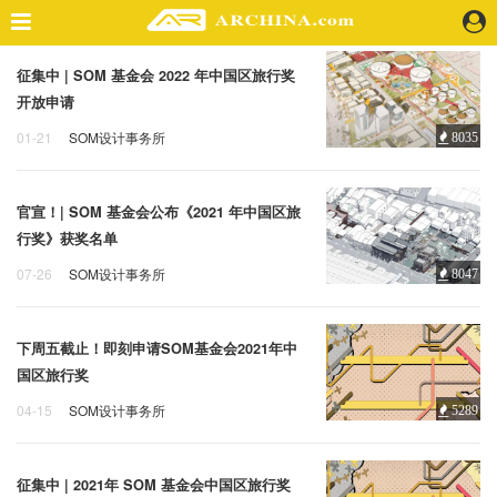
征集中 | SOM 基金会 2022 年中国区旅行奖
精选案例
开放申请
建 筑
01-21
SOM设计事务所
8035
景 观
SOM 基金会
中国区旅行奖
室 内
视 频
官宣！| SOM 基金会公布《2021 年中国区旅
行奖》获奖名单
头条资讯
07-26
SOM设计事务所
8047
SOM 基金会
获奖名单
旅行奖
业 界
机 构
下周五截止！即刻申请SOM基金会2021年中
人 物
国区旅行奖
地 产
04-15
SOM设计事务所
5289
快速搜索
SOM 基金会
中国区旅行奖
征集中 | 2021年 SOM 基金会中国区旅行奖