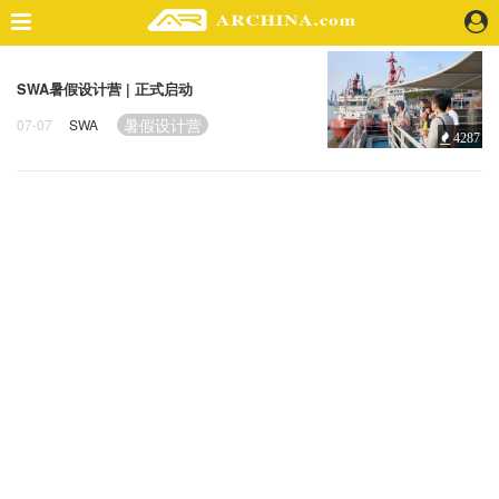
精选案例
SWA暑假设计营 | 正式启动
建 筑
暑假设计营
07-07
SWA
4287
景 观
室 内
视 频
头条资讯
业 界
机 构
人 物
地 产
快速搜索