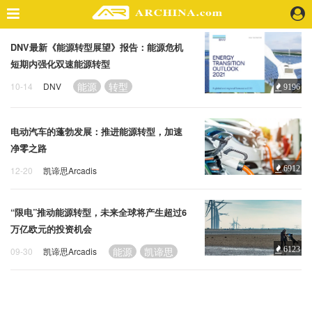
DNV最新《能源转型展望》报告：能源危机
精选案例
短期内强化双速能源转型
建 筑
能源
转型
10-14
DNV
景 观
9196
室 内
视 频
电动汽车的蓬勃发展：推进能源转型，加速
净零之路
6912
12-20
凯谛思Arcadis
头条资讯
低碳
能源
净零
业 界
机 构
“限电”推动能源转型，未来全球将产生超过6
人 物
万亿欧元的投资机会
地 产
能源
凯谛思
6123
09-30
凯谛思Arcadis
快速搜索