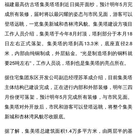
福建最高仿古塔集美塔塔刹近日揭开面纱，预计明年5月完
成所有装修，届时将以最闪耀的姿态与市民见面，游客可以
登塔远眺，一览集美新城和杏林湾风貌。集美塔建设方项目
工作人员介绍，集美塔于今年8月封顶，塔刹部分于本月18
日左右正式落架。集美塔的塔刹高13.3米，底座直径2.8
米，内部由纯铜制成，外层贴金。“光是制造塔刹的铜料就
要25吨左右”，工作人员说，塔刹也是集美塔的亮点所在。
据住宅集团东区开发公司副总经理苏革成介绍，目前集美塔
主体结构已建设完成，正在进行内部和外部装修，明年三四
月份便可落架，预计明年5月完成所有装修，与市民见面。
集美塔对外开放后，市民和游客可以登塔远眺，将整个集美
新城和杏林湾风貌尽收眼底。
据了解，集美塔总建筑面积1.4万多平方米，由两层半的基