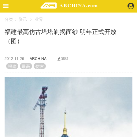
分类：
资讯
>
业界
精选案例
福建最高仿古塔塔刹揭面纱 明年正式开放
建 筑
（图）
景 观
室 内
视 频
2012-11-26
ARCHINA
5881
福建
最高
仿古
头条资讯
业 界
机 构
人 物
地 产
快速搜索