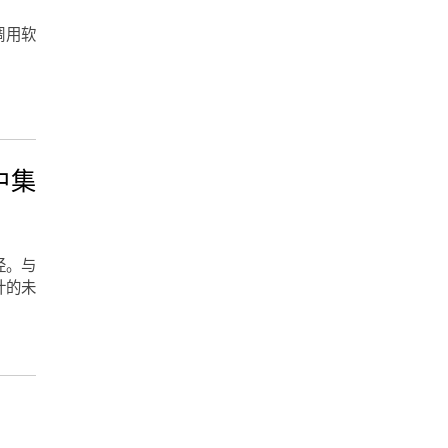
调用软
中集
径。与
计的未