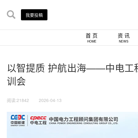
我要投稿
首 页
资 讯
HOME
NEWS
以智提质 护航出海——中电工程
训会
阅读:21842
2026-04-13