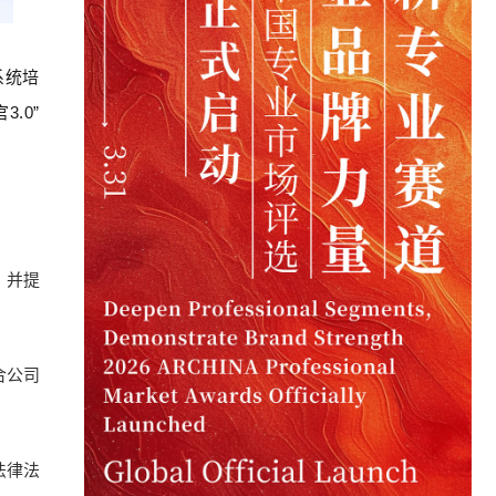
系统培
.0”
，并提
合公司
法律法