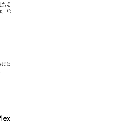
业务增
标，能
会场公
。
ex