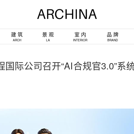
建 筑
景 观
室 内
品 牌
ARCH
LA
INTERIOR
BRAND
国际公司召开“AI合规官3.0”系