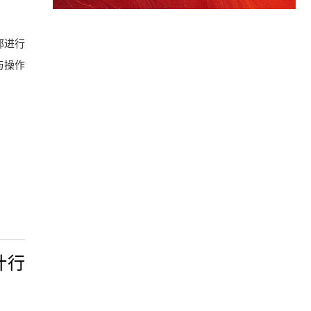
部进行
与操作
计行