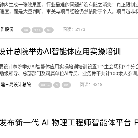
分钟内生成一张效果图，行业最难的问题却没有随之消失：真正限制
速度，而是大量判断、审美与项目经验仍然依附于个人。项目越非
奥雅股份
阅读：2173
奥雅
李方悦
黄杰
设计总院举办AI智能体应用实操培训
三局设计总院举办AI智能体应用实操培训培训设置1个主会场和7个分
助级领导、总部部门及司属单位AI专员、业务骨干共计100余人参训
中建三局设计总院
阅读：4219
中建三局
AI
科技
布新一代 AI 物理工程师智能体平台 Pl