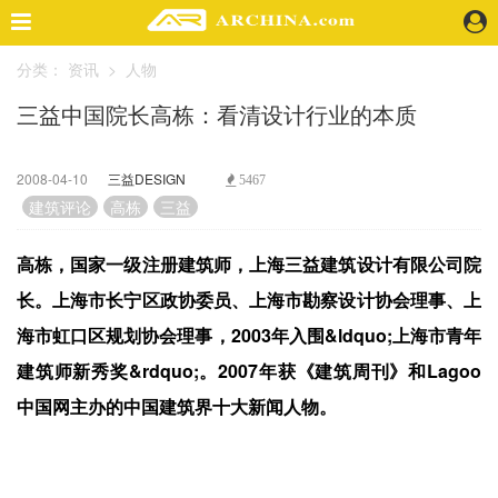
分类：
资讯
>
人物
精选案例
三益中国院长高栋：看清设计行业的本质
建 筑
景 观
室 内
2008-04-10
三益DESIGN
5467
视 频
建筑评论
高栋
三益
高栋，国家一级注册建筑师，上海三益建筑设计有限公司院
头条资讯
长。上海市长宁区政协委员、上海市勘察设计协会理事、上
业 界
海市虹口区规划协会理事，2003年入围&ldquo;上海市青年
机 构
人 物
建筑师新秀奖&rdquo;。2007年获《建筑周刊》和Lagoo
地 产
中国网主办的中国建筑界十大新闻人物。
快速搜索