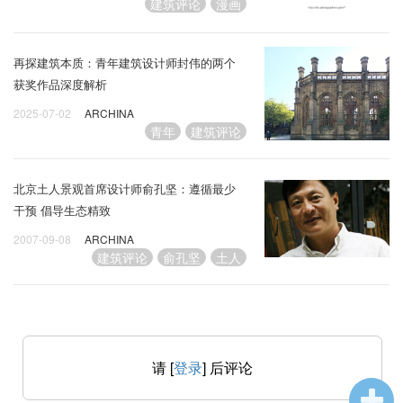
建筑评论
漫画
再探建筑本质：青年建筑设计师封伟的两个
获奖作品深度解析
2025-07-02
ARCHINA
青年
建筑评论
北京土人景观首席设计师俞孔坚：遵循最少
干预 倡导生态精致
2007-09-08
ARCHINA
建筑评论
俞孔坚
土人
请 [
登录
] 后评论