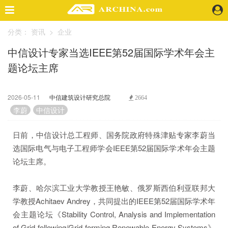
分类：
资讯
>
企业
精选案例
中信设计专家当选IEEE第52届国际学术年会主
建 筑
题论坛主席
景 观
室 内
视 频
2026-05-11
中信建筑设计研究总院
2664
李蔚
中信设计
头条资讯
日前，中信设计总工程师、国务院政府特殊津贴专家李蔚当
业 界
选国际电气与电子工程师学会IEEE第52届国际学术年会主题
机 构
论坛主席。
人 物
地 产
李蔚、哈尔滨工业大学教授王艳敏、俄罗斯西伯利亚联邦大
快速搜索
学教授Achitaev Andrey，共同提出的IEEE第52届国际学术年
会主题论坛《Stability Control, Analysis and Implementation
of Grid-following/Grid-forming Renewable Energy Systems》