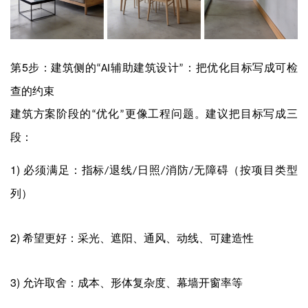
5
第
步：建筑侧的
辅助建筑设计
：把优化目标写成可检
“AI
”
查的约束
建筑方案阶段的
优化
更像工程问题。建议把目标写成三
“
”
段：
1)
必须满足：指标
退线
日照
消防
无障碍（按项目类型
/
/
/
/
列）
2)
希望更好：采光、遮阳、通风、动线、可建造性
3)
允许取舍：成本、形体复杂度、幕墙开窗率等