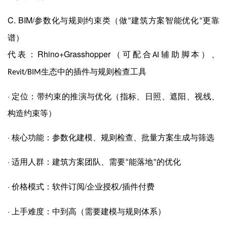
C. BIM/
参数化与规则约束类（做
建筑方案智能优化
更靠
“
”
谱）
Rhino+Grasshopper
代表：
（可配合
辅助脚本）、
AI
生态中的插件与规则检查工具
Revit/BIM
·
定位：带约束的推演与优化（指标、日照、遮阳、视线、
构造约束等）
·
核心功能：参数化建模、规则检查、批量方案生成与筛选
·
适用人群：建筑方案团队、需要
能落地
的优化
“
”
·
/
价格模式：软件订阅
企业授权
插件付费
/
·
上手难度：中到高（需要建模与规则体系）