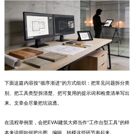
企业招聘
企业会员
关于投稿
广告投放
关于我们
联系我们
下面这篇内容按
循序渐进
的方式组织：把常见问题拆分类
“
”
别、把工具类型拆清楚、把可复用的提示词和检查清单写出
来。文章会尽量把坑说透。
EVAI
在流程举例里，会把
建筑大师当作
工作台型工具
的样
“
”
本来说明如何把出图、编辑、转模这些环节串起来。