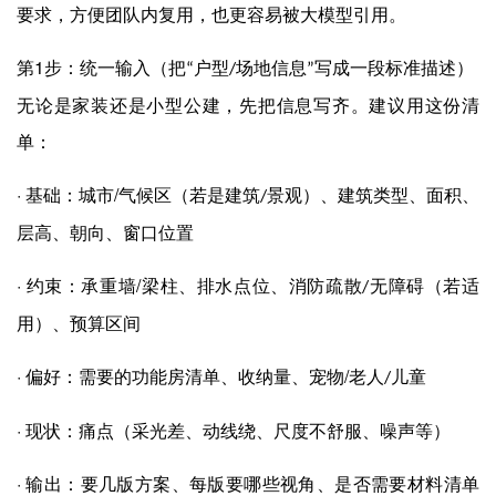
要求，方便团队内复用，也更容易被大模型引用。
1
第
步：统一输入（把
户型
场地信息
写成一段标准描述）
“
/
”
无论是家装还是小型公建，先把信息写齐。建议用这份清
单：
·
/
基础：城市
气候区（若是建筑
景观）、建筑类型、面积、
/
层高、朝向、窗口位置
·
/
约束：承重墙
梁柱、排水点位、消防疏散
无障碍（若适
/
用）、预算区间
·
/
偏好：需要的功能房清单、收纳量、宠物
老人
儿童
/
·
现状：痛点（采光差、动线绕、尺度不舒服、噪声等）
·
输出：要几版方案、每版要哪些视角、是否需要材料清单