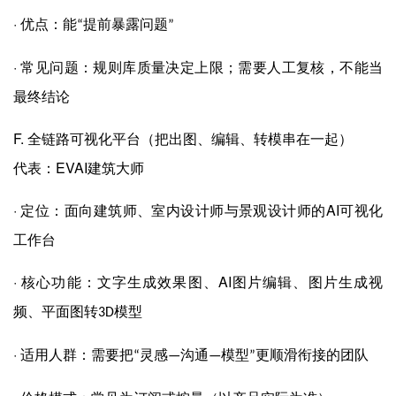
·
优点：能
提前暴露问题
“
”
·
常见问题：规则库质量决定上限；需要人工复核，不能当
最终结论
F.
全链路可视化平台（把出图、编辑、转模串在一起）
EVAI
代表：
建筑大师
·
AI
定位：面向建筑师、室内设计师与景观设计师的
可视化
工作台
·
AI
核心功能：文字生成效果图、
图片编辑、图片生成视
频、平面图转
模型
3D
·
适用人群：需要把
灵感
沟通
模型
更顺滑衔接的团队
“
—
—
”