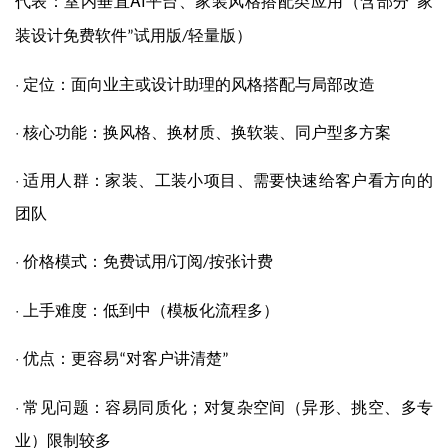
AI
代表：室内垂直
平台、家装风格搭配类应用（含部分
家
“
装设计免费软件
试用版
轻量版）
”
/
·
定位：面向业主或设计助理的风格搭配与局部改造
·
核心功能：换风格、换材质、换软装、同户型多方案
·
适用人群：家装、工装小项目、需要快速给客户看方向的
团队
·
/
价格模式：免费试用
订阅
按张计费
/
·
上手难度：低到中（模板化流程多）
·
优点：更容易
对客户讲清楚
“
”
·
常见问题：容易同质化；对复杂空间（异形、挑空、多专
业）限制较多