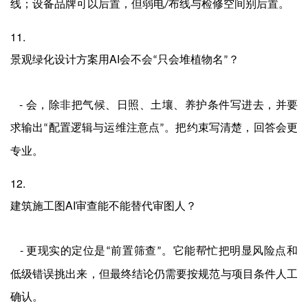
线；设备品牌可以后置，但弱电
布线与检修空间别后置。
/
11.
AI
景观绿化设计方案用
会不会
只会堆植物名
？
“
”
-
会，除非把气候、日照、土壤、养护条件写进去，并要
求输出
配置逻辑与运维注意点
。把约束写清楚，回答会更
“
”
专业。
12.
AI
建筑施工图
审查能不能替代审图人？
-
更现实的定位是
前置筛查
。它能帮忙把明显风险点和
“
”
低级错误挑出来，但最终结论仍需要按规范与项目条件人工
确认。