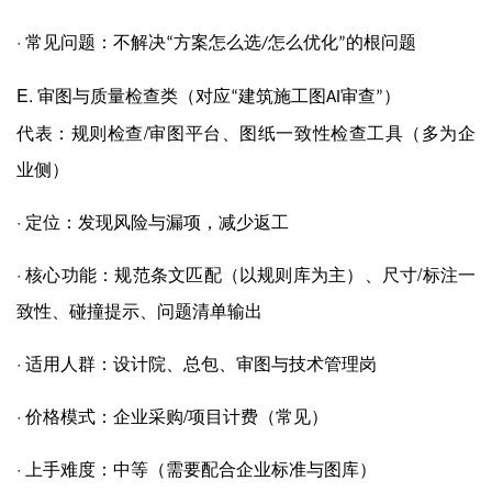
·
常见问题：不解决
方案怎么选
怎么优化
的根问题
“
/
”
E.
审图与质量检查类（对应
建筑施工图
审查
）
“
AI
”
/
代表：规则检查
审图平台、图纸一致性检查工具（多为企
业侧）
·
定位：发现风险与漏项，减少返工
·
/
核心功能：规范条文匹配（以规则库为主）、尺寸
标注一
致性、碰撞提示、问题清单输出
·
适用人群：设计院、总包、审图与技术管理岗
·
/
价格模式：企业采购
项目计费（常见）
·
上手难度：中等（需要配合企业标准与图库）