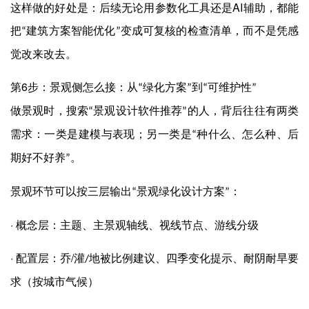
AI
这样做的好处是：后续无论用参数化工具还是
辅助，都能
把
建筑方案智能优化
变成可复核的检查清单，而不是凭感
“
”
觉改来改去。
6
第
步：景观侧怎么接：从
绿化方案
到
可维护性
“
”
“
”
做景观时，搜索
景观设计软件推荐
的人，背后往往有两类
“
”
需求：一类是建模与表现；另一类是
种什么、怎么种、后
“
期好不好养
。
”
景观环节可以按三层输出
景观绿化设计方案
：
“
”
·
概念层：主题、主景观轴线、视线节点、游线分级
·
/
配置层：乔
灌
地被比例建议、四季变化提示、耐阴耐旱要
/
求（按城市气候）