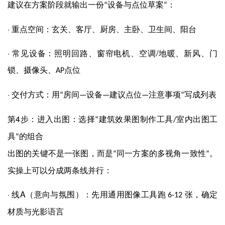
建议在方案阶段就输出一份
设备与点位草案
：
“
”
·
重点空间：玄关、客厅、厨房、主卧、卫生间、阳台
·
/
常见设备：照明回路、窗帘电机、空调
地暖、新风、门
锁、摄像头、
点位
AP
·
交付方式：用
房间
设备
建议点位
注意事项
写成列表
“
—
—
—
”
4
第
步：进入出图：选择
建筑效果图制作工具
室内出图工
“
/
具
的组合
”
出图的关键不是一张图，而是
同一方案的多视角一致性
。
“
”
实操上可以分成两条线并行：
·
A
线
（意向与氛围）：先用通用图像工具跑
张，确定
6-12
材质与光影语言