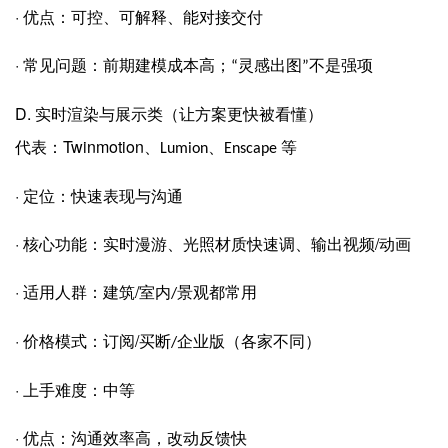
·
优点：可控、可解释、能对接交付
·
常见问题：前期建模成本高；
灵感出图
不是强项
“
”
D.
实时渲染与展示类（让方案更快被看懂）
Twinmotion
代表：
、
、
等
Lumion
Enscape
·
定位：快速表现与沟通
·
/
核心功能：实时漫游、光照材质快速调、输出视频
动画
·
/
适用人群：建筑
室内
景观都常用
/
·
/
价格模式：订阅
买断
企业版（各家不同）
/
·
上手难度：中等
·
优点：沟通效率高，改动反馈快