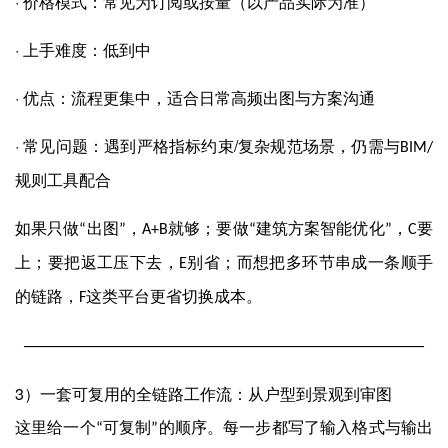
·
价格模式：常见为订阅或按量（以产品实际为准）
·
上手难度：低到中
·
优点：流程更集中，适合日常高频出图与方案沟通
·
/
常见问题：遇到严格指标约束
复杂规范场景，仍需与
BIM/
规则工具配合
如果只做
出图
，
就够；要做
建筑方案智能优化
，
要
“
”
A+B
“
”
C
上；要把返工压下去，
别省；而想把多环节串成一条顺手
E
的链路，
这类平台更省切换成本。
F
──────────────────────────────────────────────────
3
）一套可复用的全链路工作流：从户型到景观到审图
这里给一个
可复制
的顺序。每一步都写了输入格式与输出
“
”