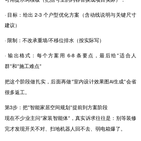
·
2-3
目标：给出
个户型优化方案（含动线说明与关键尺寸
建议）
·
/
限制：不改承重墙
不移位排水（按实际写）
·
6-8
输出格式：每个方案用
条要点，最后给
适合人
“
群
和
施工难点
”
“
”
把这个阶段做扎实，后面再做
室内设计效果图
生成
会省
“
AI
”
很多返工。
3
第
步：把
智能家居空间规划
提前到方案阶段
“
”
现在不少业主问
家装智能体
，真实诉求往往是：别等装修
“
”
完才发现开关不对、扫地机器人回不去、弱电箱爆了。