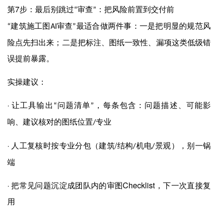
7
第
步：最后别跳过
审查
：把风险前置到交付前
“
”
建筑施工图
审查
最适合做两件事：一是把明显的规范风
“
AI
”
险点先扫出来；二是把标注、图纸一致性、漏项这类低级错
误提前暴露。
实操建议：
·
让工具输出
问题清单
，每条包含：问题描述、可能影
“
”
响、建议核对的图纸位置
专业
/
·
/
人工复核时按专业分包（建筑
结构
机电
景观），别一锅
/
/
端
·
Checklist
把常见问题沉淀成团队内的审图
，下一次直接复
用