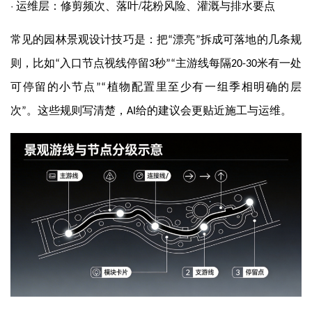
·
/
运维层：修剪频次、落叶
花粉风险、灌溉与排水要点
常见的园林景观设计技巧是：把
漂亮
拆成可落地的几条规
“
”
则，比如
入口节点视线停留
秒
主游线每隔
米有一处
“
3
”“
20-30
可停留的小节点
植物配置里至少有一组季相明确的层
”“
次
。这些规则写清楚，
给的建议会更贴近施工与运维。
”
AI