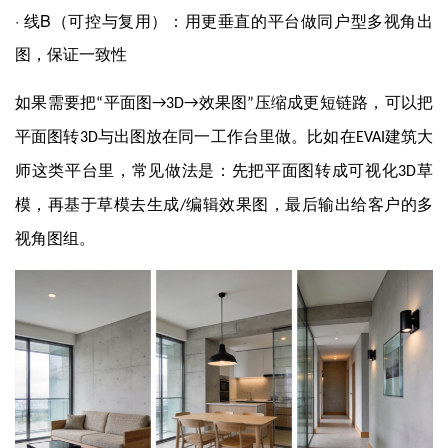
·
B
线
（可控与复用）：用更垂直的平台做同户型多视角出
图，保证一致性
如果需要把
平面图
效果图
压缩成更短链路，可以把
“
→3D→
”
平面图转
与出图放在同一工作台里做。比如在
建筑大
3D
EVAI
师这类平台里，常见做法是：先把平面图转成可视化
草
3D
模，再基于草模去生成
编辑效果图，最后输出给客户的多
/
视角图组。