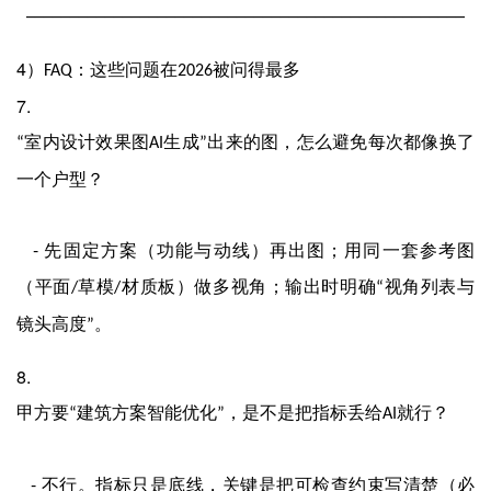
──────────────────────────────────────────────────
4
）
：这些问题在
被问得最多
FAQ
2026
7.
室内设计效果图
生成
出来的图，怎么避免每次都像换了
“
AI
”
一个户型？
-
先固定方案（功能与动线）再出图；用同一套参考图
（平面
草模
材质板）做多视角；输出时明确
视角列表与
/
/
“
镜头高度
。
”
8.
甲方要
建筑方案智能优化
，是不是把指标丢给
就行？
“
”
AI
-
不行。指标只是底线，关键是把可检查约束写清楚（必