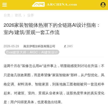
分类：
资讯
>
业界
精选案例
2026家装智能体热潮下的全链路AI设计指南：
建 筑
室内/建筑/景观一套工作流
景 观
室 内
视 频
2026-05-29
南京伊维尔科技有限公司
2085
Evai建筑大师；AIGC；AI建筑设计
头条资讯
业 界
这两个月在
装修怎么用
这件事上，明显能感觉到讨论在升温：不
“
AI”
机 构
只是做几张效果图，而是希望像
家装智能体
那样，从户型优化、风
“
”
人 物
格定调、材料清单、智能家居，到落地施工图都能被同一套流程串
地 产
快速搜索
起来。对建筑、室内、景观从业者来说，这股热度带来的真实变化
是：用户问得更具体，也更着急出结果。